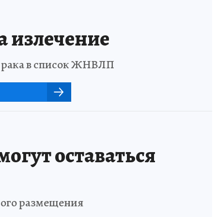
а излечение
о рака в список ЖНВЛП
могут оставаться
ного размещения