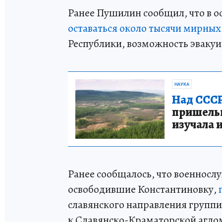
Ранее Пушилин сообщил, что в 
оставаться около тысячи мирны
Республики, возможность эвакуи
НАУКА
Над СССР
пришельце
изучала 
Ранее сообщалось, что военносл
освободившие Константиновку,
славянского направления групп
к Славянско-Краматорской агл