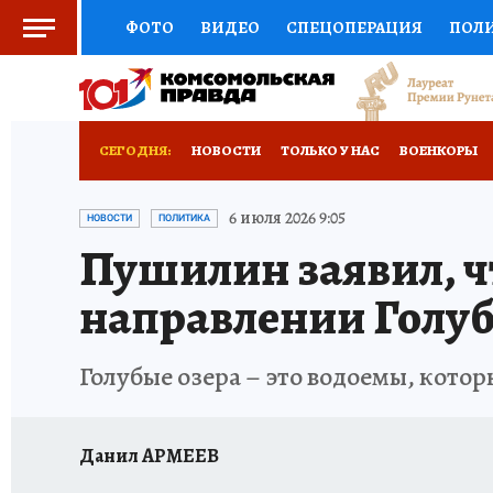
ФОТО
ВИДЕО
СПЕЦОПЕРАЦИЯ
ПОЛ
СОЦПОДДЕРЖКА
НАУКА
СПОРТ
КО
РОССИЙСКИЙ ПАСПОРТ
ВЫБОР ЭКСПЕРТ
СЕГОДНЯ:
НОВОСТИ
ТОЛЬКО У НАС
ВОЕНКОРЫ
ЖЕНСКИЕ СЕКРЕТЫ
ПУТЕВОДИТЕЛЬ
К
НОВОРОССИЯ
АФИША
ИСПЫТАНО НА 
6 июля 2026 9:05
НОВОСТИ
ПОЛИТИКА
Пушилин заявил, ч
ДЕФИЦИТ ЖЕЛЕЗА
ТУРИЗМ
ПРЕСС-ЦЕ
направлении Голуб
ГИД ПОТРЕБИТЕЛЯ
ВСЕ О КП
РАДИО К
Голубые озера – это водоемы, кот
Данил АРМЕЕВ