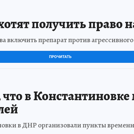
отят получить право н
а включить препарат против агрессивног
ПРОЧИТАТЬ
что в Константиновке 
лей
новки в ДНР организовали пункты времен