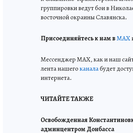
группировки ведут бои в Николае
восточной окраины Славянска.
Пр
и
соединяйтесь к нам в
MAX
Мессенджер MAX, как и наш сайт,
лента нашего
канала
будет досту
интернета.
ЧИТАЙТЕ ТАКЖЕ
Освобожденная Константиновк
админцентром Донбасса