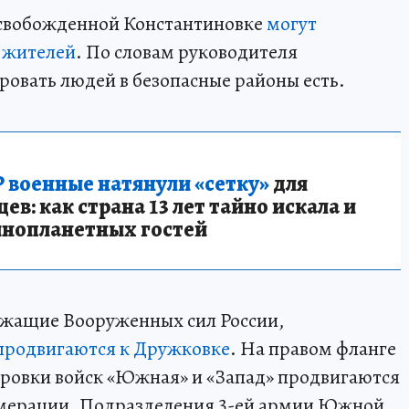
освобожденной Константиновке
могут
х жителей
. По словам руководителя
ровать людей в безопасные районы есть.
 военные натянули «сетку»
для
в: как страна 13 лет тайно искала и
инопланетных гостей
ужащие Вооруженных сил России,
продвигаются к Дружковке
. На правом фланге
ировки войск «Южная» и «Запад» продвигаются
омерации. Подразделения 3-ей армии Южной