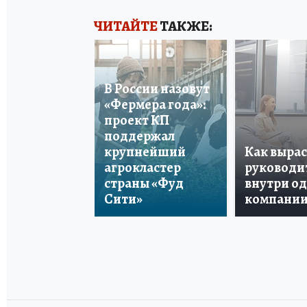
ЧИТАЙТЕ
ТАКЖЕ:
В России назовут
«Фермера года»:
проект КП
поддержал
крупнейший
Как вырас
агрокластер
руководи
страны «Фуд
внутри о
Сити»
компани