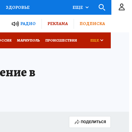
ЗДОРОВЬЕ
ЕЩЕ
ТЫ РОССИИ
РАДИО
РЕКЛАМА
ПОДПИСКА
СЕМЬЯ
ОССИЯ
МАРИУПОЛЬ
ПРОИСШЕСТВИЯ
ЕЩЕ
СЕРИАЛЫ
СПЕЦПРОЕКТЫ
ение в
КОНКУРСЫ
РАБОТА У НАС
ПОДЕЛИТЬСЯ