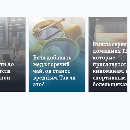
Вышла серия
домашних ТВ
Если добавить
которые
ти до
мёд в горячий
приглянутся 
теля
чай, он станет
киноманам, и
дной
вредным. Так ли
спортивным
и
это?
болельщикам