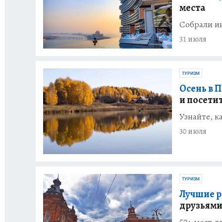
места
Собрали и
31 июля
ТУРИЗМ
Осень в 
и посети
Узнайте, к
30 июля
ТУРИЗМ
Лучшие р
друзьями