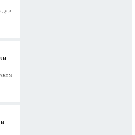
аду в
а и
очном
ии