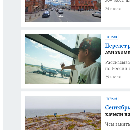
50+ мест д
24 июля
ТУРИЗМ
Перелет 
авиаком
Рассказыва
по России 
29 июля
ТУРИЗМ
Сентябрь
качели н
Чем занять