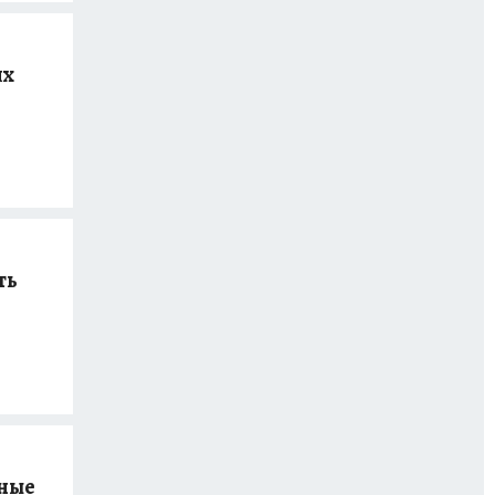
ях
ть
вные