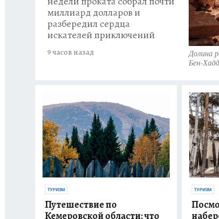
недели проката собрал почти
миллиард долларов и
разбередил сердца
искателей приключений
9 часов назад
Долина р
Бен-Хадд
ТУРИЗМ
ТУРИЗМ
Путешествие по
Посмо
Кемеровской области: что
набер