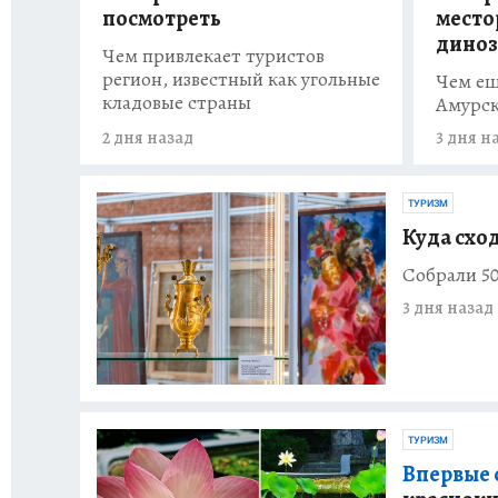
посмотреть
мест
диноз
Чем привлекает туристов
регион, известный как угольные
Чем ещ
кладовые страны
Амурск
2 дня назад
3 дня н
ТУРИЗМ
Куда сход
Собрали 50
3 дня назад
ТУРИЗМ
Впервые с