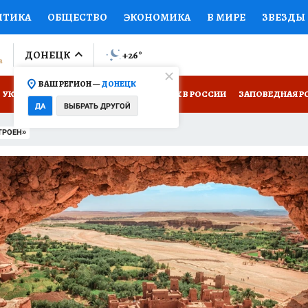
ИТИКА
ОБЩЕСТВО
ЭКОНОМИКА
В МИРЕ
ЗВЕЗДЫ
ЛУМНИСТЫ
ПРОИСШЕСТВИЯ
НАЦИОНАЛЬНЫЕ ПРОЕК
ДОНЕЦК
+26
°
ВАШ РЕГИОН —
ДОНЕЦК
ОВ
ДОКТОР
ФИНАНСЫ
ОТКРЫВАЕМ МИР
Я ЗНАЮ
УКРАИНА: СВОДКА
КП В МАХ
ОТДЫХ В РОССИИ
ЗАПОВЕДНАЯ Р
ДА
ВЫБРАТЬ ДРУГОЙ
НИЖНАЯ ПОЛКА
ПРОГНОЗЫ НА СПОРТ
ПРОМОКОДЫ
СЕБЕ
ТРОЕН»
НТР
НЕДВИЖИМОСТЬ
ТЕЛЕВИЗОР
КОЛЛЕКЦИИ
П
РЕКЛАМА
ТЕСТЫ
НОВОЕ НА САЙТЕ