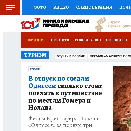
ФОТО
ВИДЕО
СПЕЦОПЕРАЦИЯ
ПОЛ
СОЦПОДДЕРЖКА
НАУКА
СПОРТ
КО
РОССИЙСКИЙ ПАСПОРТ
ВЫБОР ЭКСПЕРТ
СЕГОДНЯ:
НОВОСТИ
ТОЛЬКО У НАС
ВОЕНКОРЫ
ЖЕНСКИЕ СЕКРЕТЫ
ПУТЕВОДИТЕЛЬ
К
ТУРИЗМ
НОВОРОССИЯ
АФИША
ИСПЫТАНО НА 
ОТДЫХ В РОССИИ
ПРЕМИЯ «МАРШРУТ ПОС
ДЕФИЦИТ ЖЕЛЕЗА
ТУРИЗМ
ПРЕСС-ЦЕ
ТУРИЗМ
В отпуск по следам
ГИД ПОТРЕБИТЕЛЯ
ВСЕ О КП
РАДИО К
Одиссея:
сколько стоит
поехать в путешествие
по местам Гомера и
Нолана
Фильм Кристофера Нолана
«Одиссея» за первые три