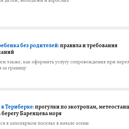
ля детей, молодежи и взрослых
ребенка без родителей:
правила и требования
паний
ем также, как оформить услугу сопровождения при пере
и за границу
 в Териберке:
прогулки по экотропам, метеостанц
а берегу Баренцева моря
ся в заполярном поселке в начале осени