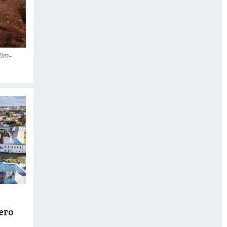
Айт-
его