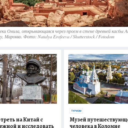
еки Онила, открывающаяся через проем в стене древней касбы 
у, Марокко. Фото: Natalya Erofeeva / Shutterstock / Fotodom
ТУРИЗМ
треть на Китай с
Музей путешествующ
ежной и исследовать
человека в Коломне