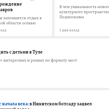
орождение
В чем уникальность новог
авров
культурного пространства
Подмосковье
е запомнится отдых в
ой области осенью
азад
3 дня назад
ить с детьми в Туле
+ интересных и разных по формату мест
 начала века:
в Никитском ботсаду зацвел