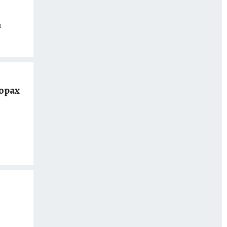
ы
горах