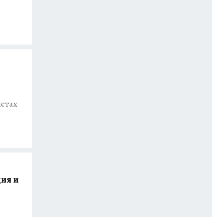
летах
ия и