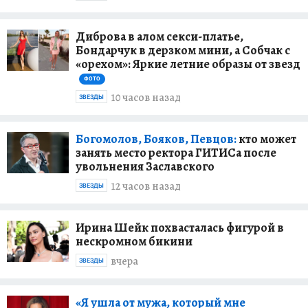
Диброва в алом секси-платье,
Бондарчук в дерзком мини, а Собчак с
«орехом»: Яркие летние образы от звезд
ФОТО
10 часов назад
ЗВЕЗДЫ
Богомолов, Бояков, Певцов:
кто может
занять место ректора ГИТИСа после
увольнения Заславского
12 часов назад
ЗВЕЗДЫ
Ирина Шейк похвасталась фигурой в
нескромном бикини
вчера
ЗВЕЗДЫ
«Я ушла от мужа, который мне