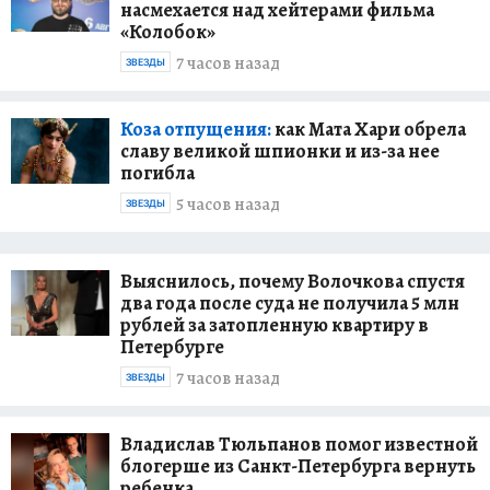
насмехается над хейтерами фильма
«Колобок»
7 часов назад
ЗВЕЗДЫ
Коза отпущения:
как Мата Хари обрела
славу великой шпионки и из-за нее
погибла
5 часов назад
ЗВЕЗДЫ
Выяснилось, почему Волочкова спустя
два года после суда не получила 5 млн
рублей за затопленную квартиру в
Петербурге
7 часов назад
ЗВЕЗДЫ
Владислав Тюльпанов помог известной
блогерше из Санкт-Петербурга вернуть
ребенка