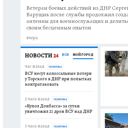
Ветеран боевых действий из ДНР Серге
Варущик после службы продолжил созд
антенны для военнослужащих и делить
своим бесценным опытом
вчера
НОВОСТИ
24
ВСЕ
МОЙ ГОРОД
час назад
ПОЛИТИКА
ВСУ несут колоссальные потери
у Торского в ДНР при попытках
контратаковать
2 часа назад
ПОЛИТИКА
«Купол Донбасса» за сутки
уничтожил 21 дрон ВСУ над ДНР
3 часа назад
ПОЛИТИКА