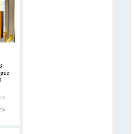
В
рте
0
ть
те