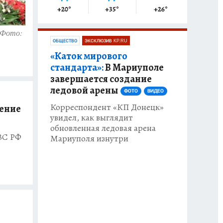
+20
°
+35
°
+26
°
 Фото:
ОБЩЕСТВО
ЭКСКЛЮЗИВ KP.RU
«Каток мирового
стандарта»:
В Мариуполе
завершается создание
ледовой арены
ФОТО
ВИДЕО
Корреспондент «КП Донецк»
жение
увидел, как выглядит
обновленная ледовая арена
ВС РФ
Мариуполя изнутри