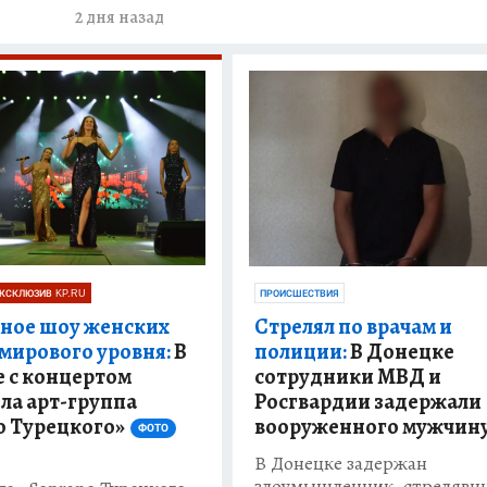
2 дня назад
КСКЛЮЗИВ KP.RU
ПРОИСШЕСТВИЯ
ное шоу женских
Стрелял по врачам и
 мирового уровня:
В
полиции:
В Донецке
 с концертом
сотрудники МВД и
ла арт-группа
Росгвардии задержали
o Турецкого»
вооруженного мужчин
ФОТО
В Донецке задержан
злоумышленник, стрелявш