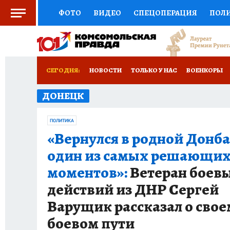
ФОТО
ВИДЕО
СПЕЦОПЕРАЦИЯ
ПОЛ
СОЦПОДДЕРЖКА
НАУКА
СПОРТ
КО
РОССИЙСКИЙ ПАСПОРТ
ВЫБОР ЭКСПЕРТ
СЕГОДНЯ:
НОВОСТИ
ТОЛЬКО У НАС
ВОЕНКОРЫ
ЖЕНСКИЕ СЕКРЕТЫ
ПУТЕВОДИТЕЛЬ
К
ДОНЕЦК
НОВОРОССИЯ
АФИША
ИСПЫТАНО НА 
ДЕФИЦИТ ЖЕЛЕЗА
ТУРИЗМ
ПРЕСС-ЦЕ
ПОЛИТИКА
«Вернулся в родной Донба
ГИД ПОТРЕБИТЕЛЯ
ВСЕ О КП
РАДИО К
один из самых решающи
моментов»:
Ветеран боев
действий из ДНР Сергей
Варущик рассказал о свое
боевом пути