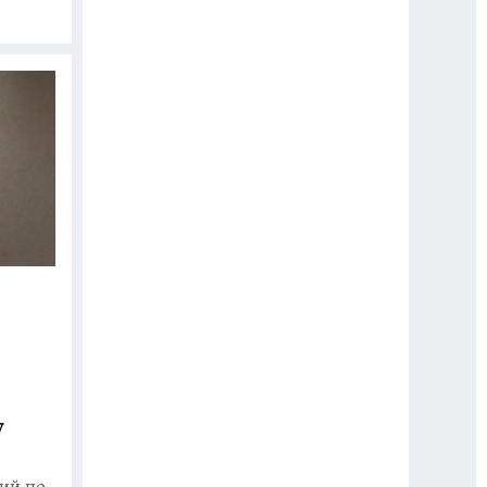
у
ий по