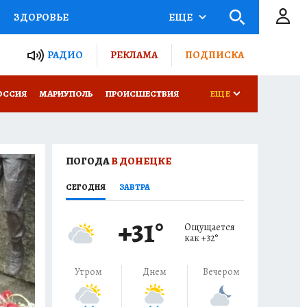
ЗДОРОВЬЕ
ЕЩЕ
ТЫ РОССИИ
РАДИО
РЕКЛАМА
ПОДПИСКА
СЕМЬЯ
ОССИЯ
МАРИУПОЛЬ
ПРОИСШЕСТВИЯ
ЕЩЕ
СЕРИАЛЫ
СПЕЦПРОЕКТЫ
КОНКУРСЫ
РАБОТА У НАС
ПОГОДА
В ДОНЕЦКЕ
СЕГОДНЯ
ЗАВТРА
+31
°
Ощущается
как
+32
°
Утром
Днем
Вечером