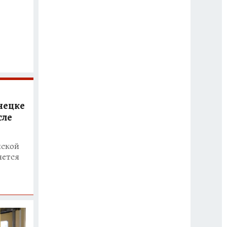
нецке
сле
нской
яется