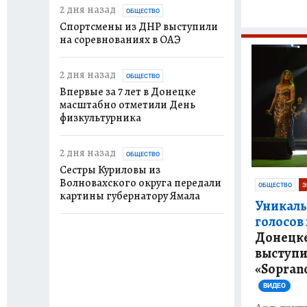
2 дня назад
ОБЩЕСТВО
Спортсмены из ДНР выступили
на соревнованиях в ОАЭ
2 дня назад
ОБЩЕСТВО
Впервые за 7 лет в Донецке
масштабно отметили День
физкультурника
2 дня назад
ОБЩЕСТВО
Сестры Куриловы из
Волновахского округа передали
ОБЩЕСТВО
Э
картины губернатору Ямала
Уникаль
голосов
Донецке
выступи
«Sopran
ВИДЕО