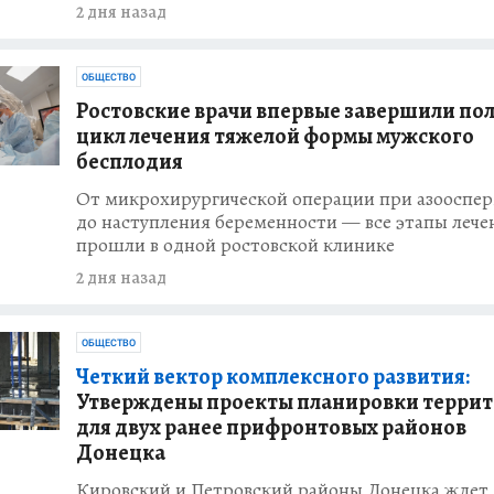
2 дня назад
ОБЩЕСТВО
Ростовские врачи впервые завершили по
цикл лечения тяжелой формы мужского
бесплодия
От микрохирургической операции при азооспе
до наступления беременности — все этапы лече
прошли в одной ростовской клинике
2 дня назад
ОБЩЕСТВО
Четкий вектор комплексного развития:
Утверждены проекты планировки терри
для двух ранее прифронтовых районов
Донецка
Кировский и Петровский районы Донецка ждет