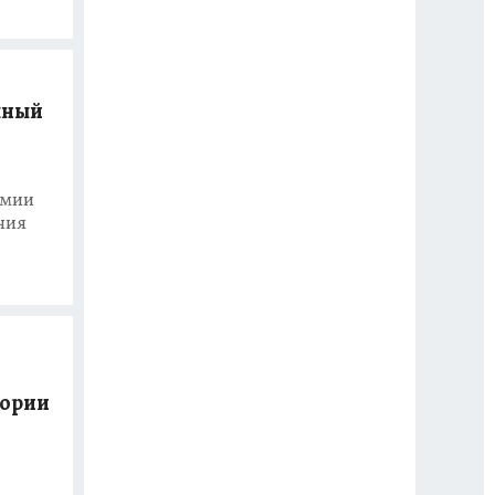
лный
рмии
ния
тории