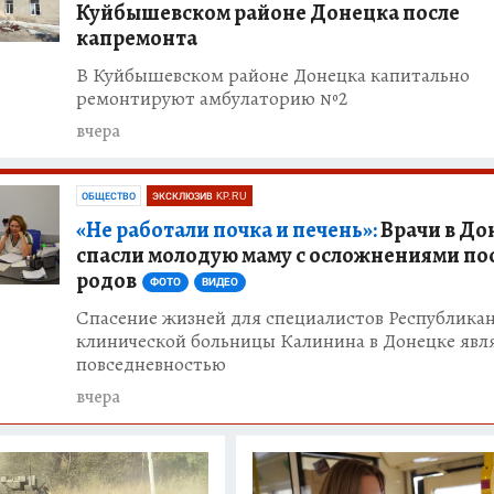
Куйбышевском районе Донецка после
капремонта
В Куйбышевском районе Донецка капитально
ремонтируют амбулаторию №2
вчера
ОБЩЕСТВО
ЭКСКЛЮЗИВ KP.RU
«Не работали почка и печень»:
Врачи в До
спасли молодую маму с осложнениями по
родов
ФОТО
ВИДЕО
Спасение жизней для специалистов Республика
клинической больницы Калинина в Донецке явл
повседневностью
вчера