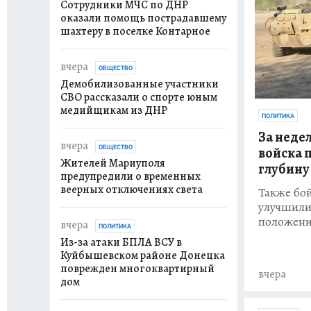
Сотрудники МЧС по ДНР
оказали помощь пострадавшему
шахтеру в поселке Контарное
вчера
ОБЩЕСТВО
Демобилизованные участники
СВО рассказали о спорте юным
медийщикам из ДНР
ПОЛИТИКА
За неде
вчера
ОБЩЕСТВО
войска 
Жителей Мариуполя
глубину
предупредили о временных
веерных отключениях света
Также бо
улучшили
положен
вчера
ПОЛИТИКА
Из-за атаки БПЛА ВСУ в
Куйбышевском районе Донецка
поврежден многоквартирный
вчера
дом