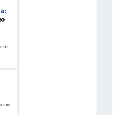
а:
ию
евки
ь
ми во