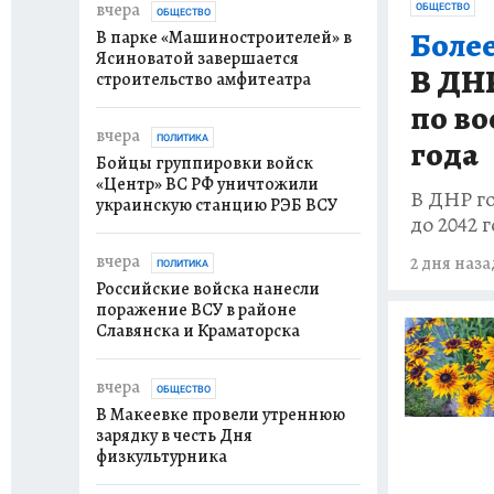
вчера
ОБЩЕСТВО
ОБЩЕСТВО
Более
В парке «Машиностроителей» в
Ясиноватой завершается
В ДНР
строительство амфитеатра
по во
вчера
ПОЛИТИКА
года
Бойцы группировки войск
«Центр» ВС РФ уничтожили
В ДНР г
украинскую станцию РЭБ ВСУ
до 2042 
вчера
2 дня наза
ПОЛИТИКА
Российские войска нанесли
поражение ВСУ в районе
Славянска и Краматорска
вчера
ОБЩЕСТВО
В Макеевке провели утреннюю
зарядку в честь Дня
физкультурника