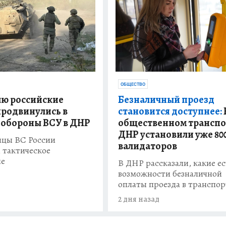
ОБЩЕСТВО
лю российские
Безналичный проезд
продвинулись в
становится доступнее:
 обороны ВСУ в ДНР
общественном транспо
ДНР установили уже 80
йцы ВС России
валидаторов
 тактическое
ие
В ДНР рассказали, какие ес
возможности безналичной
оплаты проезда в транспор
2 дня назад