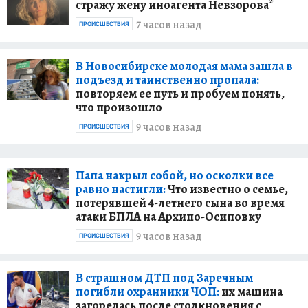
стражу жену иноагента Невзорова*
7 часов назад
ПРОИСШЕСТВИЯ
В Новосибирске молодая мама зашла в
подъезд и таинственно пропала:
повторяем ее путь и пробуем понять,
что произошло
9 часов назад
ПРОИСШЕСТВИЯ
Папа накрыл собой, но осколки все
равно настигли:
Что известно о семье,
потерявшей 4-летнего сына во время
атаки БПЛА на Архипо-Осиповку
9 часов назад
ПРОИСШЕСТВИЯ
В страшном ДТП под Заречным
погибли охранники ЧОП:
их машина
загорелась после столкновения с