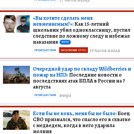
17 часов назад
«Вы хотите сделать меня
невменяемым?»:
Как 15-летний
школьник убил одноклассницу, пустил
следствие по ложному следу и избежал
наказания
ФОТО
19 часов назад
ПРОИСШЕСТВИЯ
ЭКСКЛЮЗИВ KP.RU
Очередной удар по складу Wildberries и
пожар на НПЗ:
Последние новости о
последствиях атак БПЛА в России на 7
августа
вчера
ПРОИСШЕСТВИЯ
Если бы не конь, меня бы не было:
Боец
СВО признался, что спасло его в схватке
с медведем, когда в него ударила
молния