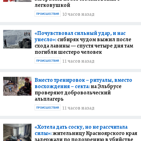
легковушкой
10 часов назад
ПРОИСШЕСТВИЯ
«Почувствовал сильный удар, и нас
унесло»:
сибиряк чудом выжил после
схода лавины — спустя четыре дня там
погибли шестеро человек
11 часов назад
ПРОИСШЕСТВИЯ
Вместо тренировок – ритуалы, вместо
восхождения – секта:
на Эльбрусе
проверяют добровольческий
альплагерь
11 часов назад
ПРОИСШЕСТВИЯ
«Хотела дать соску, но не рассчитала
силы»:
жительницу Красноярского края
задержали по подозрению в убийстве