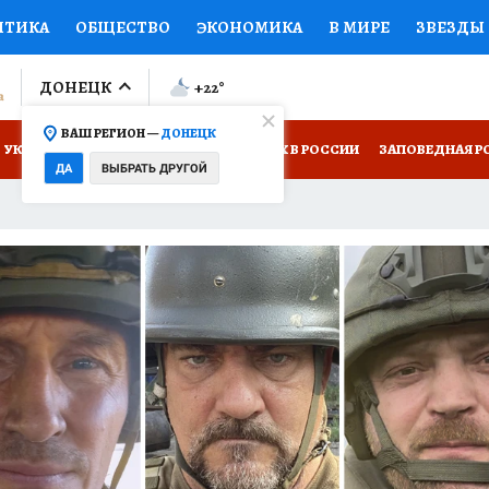
ИТИКА
ОБЩЕСТВО
ЭКОНОМИКА
В МИРЕ
ЗВЕЗДЫ
ЛУМНИСТЫ
ПРОИСШЕСТВИЯ
НАЦИОНАЛЬНЫЕ ПРОЕК
ДОНЕЦК
+22
°
ВАШ РЕГИОН —
ДОНЕЦК
ОВ
ДОКТОР
ФИНАНСЫ
ОТКРЫВАЕМ МИР
Я ЗНАЮ
УКРАИНА: СВОДКА
КП В МАХ
ОТДЫХ В РОССИИ
ЗАПОВЕДНАЯ Р
ДА
ВЫБРАТЬ ДРУГОЙ
НИЖНАЯ ПОЛКА
ПРОГНОЗЫ НА СПОРТ
ПРОМОКОДЫ
СЕБЕ
НТР
НЕДВИЖИМОСТЬ
ТЕЛЕВИЗОР
КОЛЛЕКЦИИ
П
РЕКЛАМА
ТЕСТЫ
НОВОЕ НА САЙТЕ