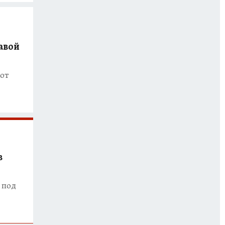
лавой
 от
в
 под