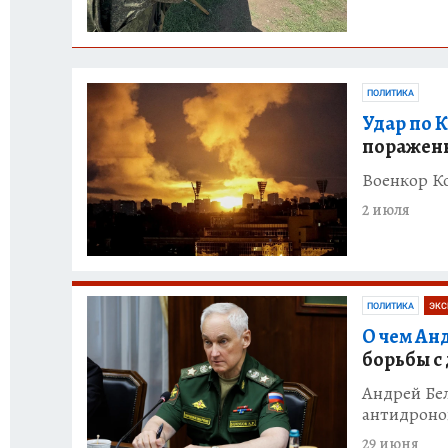
ПОЛИТИКА
Удар по К
поражен
Военкор К
2 июля
ПОЛИТИКА
ЭКС
О чем Ан
борьбы с
Андрей Бе
антидроно
29 июня