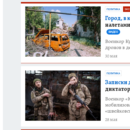
ПОЛИТИКА
ЭКС
Город, в 
налетами
ВИДЕО
Военкор Ку
дронов в д
30 мая
ПОЛИТИКА
Записки 
диктатора
Военкор «К
мобилизов
«швейковс
28 мая