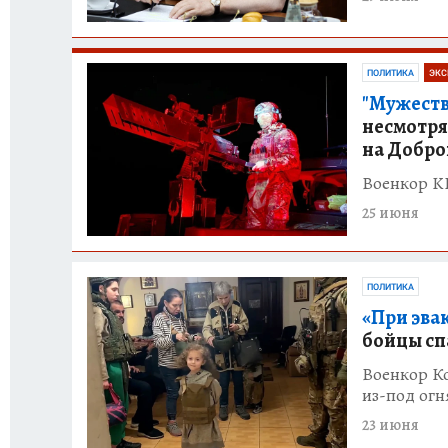
ПОЛИТИКА
ЭКС
"Мужест
несмотря
на Добро
Военкор K
25 июня
ПОЛИТИКА
«При эва
бойцы сп
Военкор К
из-под огн
23 июня