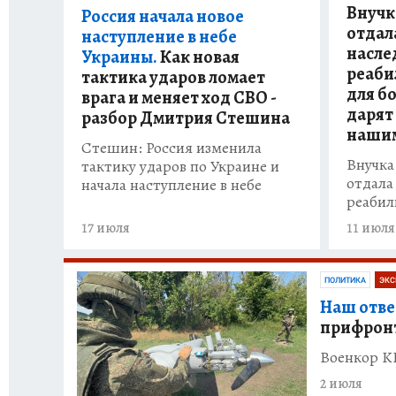
Внучк
Россия начала новое
вопросы можно узнать ответы в репор
отдал
наступление в небе
насле
Украины.
Как новая
Александр Коц, Дмитрий Стешин, Гри
реаби
тактика ударов ломает
для б
врага и меняет ход СВО -
поделиться с читателями интересны
дарят
разбор Дмитрия Стешина
взять комментарии у непосредственн
наши
Стешин: Россия изменила
ставших очевидцами тех или иных со
Внучка
тактику ударов по Украине и
отдала
начала наступление в небе
реабил
Материалы наших журналистов в вид
17 июля
11 июля
"Репортажи военкоров "Комсомольск
ПОЛИТИКА
ЭКС
Наш отве
прифрон
Военкор KP
2 июля