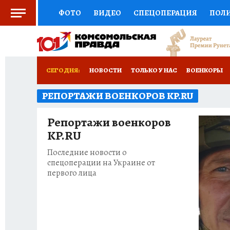
ФОТО
ВИДЕО
СПЕЦОПЕРАЦИЯ
ПОЛ
СОЦПОДДЕРЖКА
НАУКА
СПОРТ
КО
РОССИЙСКИЙ ПАСПОРТ
ВЫБОР ЭКСПЕРТ
СЕГОДНЯ:
НОВОСТИ
ТОЛЬКО У НАС
ВОЕНКОРЫ
ЖЕНСКИЕ СЕКРЕТЫ
ПУТЕВОДИТЕЛЬ
К
РЕПОРТАЖИ ВОЕНКОРОВ KP.RU
НОВОРОССИЯ
АФИША
ИСПЫТАНО НА 
ДЕФИЦИТ ЖЕЛЕЗА
ТУРИЗМ
ПРЕСС-ЦЕ
Репортажи военкоров
KP.RU
ГИД ПОТРЕБИТЕЛЯ
ВСЕ О КП
РАДИО К
Последние новости о
спецоперации на Украине от
первого лица