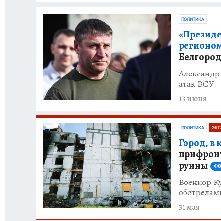
ПОЛИТИКА
«Президен
регионом
Белгород
Александр 
атак ВСУ
13 июня
ПОЛИТИКА
ЭКС
Город, в
прифронт
руины
ФО
Военкор К
обстрелам
31 мая