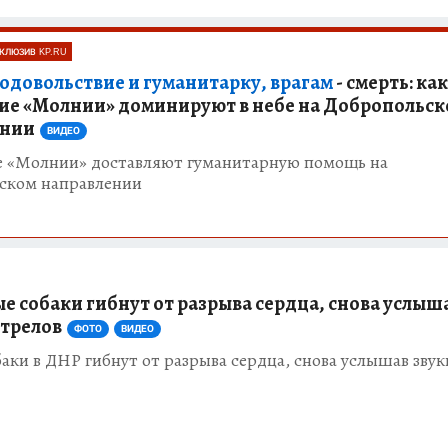
КЛЮЗИВ KP.RU
одовольствие и гуманитарку, врагам
- смерть: как
ие «Молнии» доминируют в небе на Добропольс
ении
ВИДЕО
е «Молнии» доставляют гуманитарную помощь на
ском направлении
е собаки гибнут от разрыва сердца, снова услыш
стрелов
ФОТО
ВИДЕО
аки в ДНР гибнут от разрыва сердца, снова услышав звук