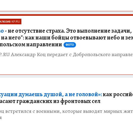
КЛЮЗИВ KP.RU
во
- не отсутствие страха. Это выполнение задачи,
 на него": как наши бойцы отвоевывают небо и з
польском направлении
ФОТО
P.RU Александр Коц передает с Добропольского направл
куации думаешь душой, а не головой»:
как россий
асают гражданских из фронтовых сел
оц встретился с военными, которые выводят мирных жит
я