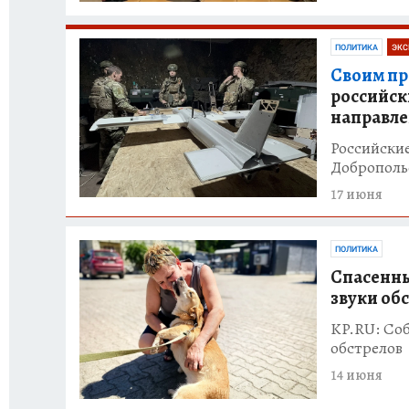
ПОЛИТИКА
ЭКС
Своим пр
российск
направл
Российски
Доброполь
17 июня
ПОЛИТИКА
Спасенны
звуки об
KP.RU: Соб
обстрелов
14 июня