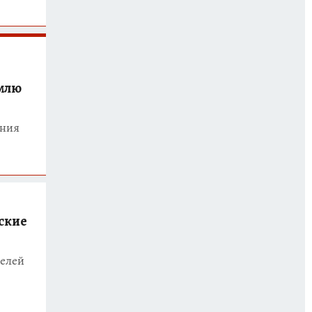
емлю
ения
ские
елей