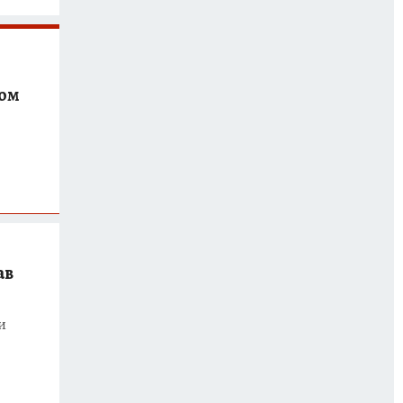
ком
ав
и