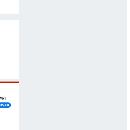
ма
ВИДЕО