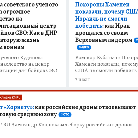
а советского ученого
Похороны Хаменеи
тажах военкоров на сайте KP.RU.
а огромное
показали, почему СШ
дство на
Израиль не смогли
горий Кубатьян в своих репортажах всегда гот
литационный центр
победить:
как Иран
ойцов СВО: Как в ДНР
прощался со своим
ми деталями, своими наблюдениями и оператив
 вторую жизнь
Верховным лидером
Ф
ых участников боевых действий и мирных жите
м воинам
ВИДЕО
бытий.
 ученого Кудинова
Военкор Кубатьян: Похо
 наследство на центр
Хаменеи показали, почем
итации для бойцов СВО
США не смогли победить
еоформате смотрите на нашем YouTube-канале
7 июля
ой правды"
.
КЛЮЗИВ KP.RU
т «Хорнету»:
как российские дроны отвоевывают
товую среднюю зону
ФОТО
.RU Александр Коц показал сборку российских дронов