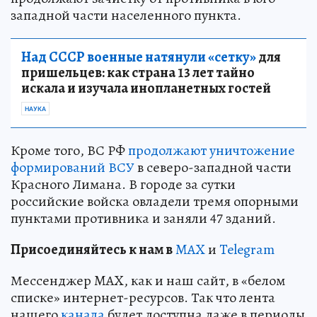
западной части населенного пункта.
Над СССР военные натянули «сетку»
для
пришельцев: как страна 13 лет тайно
искала и изучала инопланетных гостей
НАУКА
Кроме того, ВС РФ
продолжают уничтожение
формирований ВСУ
в северо-западной части
Красного Лимана. В городе за сутки
российские войска овладели тремя опорными
пунктами противника и заняли 47 зданий.
Пр
и
соединяйтесь к нам в
MAX
и
Telegram
Мессенджер MAX, как и наш сайт, в «белом
списке» интернет-ресурсов. Так что лента
нашего
канала
будет доступна даже в периоды