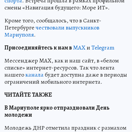
спорта
. Встреча прошла в рамках профильной
смены «Навигация будущего: Море ИТ».
Кроме того, сообщалось, что в Санкт-
Петербурге
чествовали выпускников
Мариуполя
.
Пр
и
соединяйтесь к нам в
MAX
и
Telegram
Мессенджер MAX, как и наш сайт, в «белом
списке» интернет-ресурсов. Так что лента
нашего
канала
будет доступна даже в периоды
ограничений мобильного интернета.
ЧИТАЙТЕ ТАКЖЕ
В Мариуполе ярко отпраздновали День
молодежи
Молодежь ДНР отметила праздник с размахом