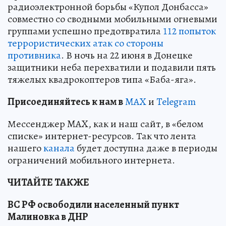
радиоэлектронной борьбы «Купол Донбасса»
совместно со сводными мобильными огневыми
группами успешно предотвратила
112 попыток
террористических атак со стороны
противника
. В ночь на 22 июня в Донецке
защитники неба перехватили и подавили пять
тяжелых квадрокоптеров типа «Баба-яга».
Пр
и
соединяйтесь к нам в
MAX
и
Telegram
Мессенджер MAX, как и наш сайт, в «белом
списке» интернет-ресурсов. Так что лента
нашего
канала
будет доступна даже в периоды
ограничений мобильного интернета.
ЧИТАЙТЕ ТАКЖЕ
ВС РФ освободили населенный пункт
Малиновка в ДНР