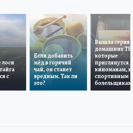
Вышла серия
домашних ТВ
Если добавить
которые
е лоси
мёд в горячий
приглянутся 
 тайга
чай, он станет
киноманам, и
ся с
вредным. Так ли
спортивным
это?
болельщикам