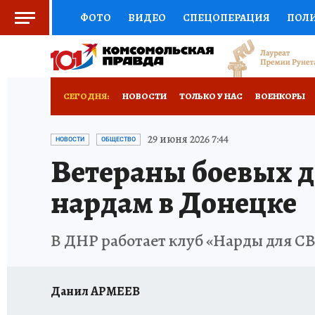
ФОТО
ВИДЕО
СПЕЦОПЕРАЦИЯ
ПОЛ
СОЦПОДДЕРЖКА
НАУКА
СПОРТ
КО
РОССИЙСКИЙ ПАСПОРТ
ВЫБОР ЭКСПЕРТ
СЕГОДНЯ:
НОВОСТИ
ТОЛЬКО У НАС
ВОЕНКОРЫ
ЖЕНСКИЕ СЕКРЕТЫ
ПУТЕВОДИТЕЛЬ
К
НОВОРОССИЯ
АФИША
ИСПЫТАНО НА 
29 июня 2026 7:44
НОВОСТИ
ОБЩЕСТВО
Ветераны боевых д
ДЕФИЦИТ ЖЕЛЕЗА
ТУРИЗМ
ПРЕСС-ЦЕ
нардам в Донецке
ГИД ПОТРЕБИТЕЛЯ
ВСЕ О КП
РАДИО К
В ДНР работает клуб «Нарды для СВ
Данил АРМЕЕВ