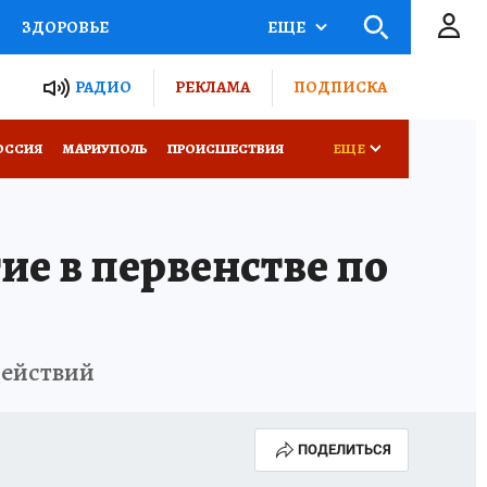
ЗДОРОВЬЕ
ЕЩЕ
ТЫ РОССИИ
РАДИО
РЕКЛАМА
ПОДПИСКА
СЕМЬЯ
ОССИЯ
МАРИУПОЛЬ
ПРОИСШЕСТВИЯ
ЕЩЕ
СЕРИАЛЫ
СПЕЦПРОЕКТЫ
е в первенстве по
КОНКУРСЫ
РАБОТА У НАС
действий
ПОДЕЛИТЬСЯ