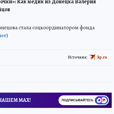
точки»: Как медик из Донецка Валерия
йцов
знецова стала соцкоординатором фонда
нее
)
Источник:
kp.ru
 НАШЕМ MAX!
ПОДПИСЫВАЙТЕСЬ