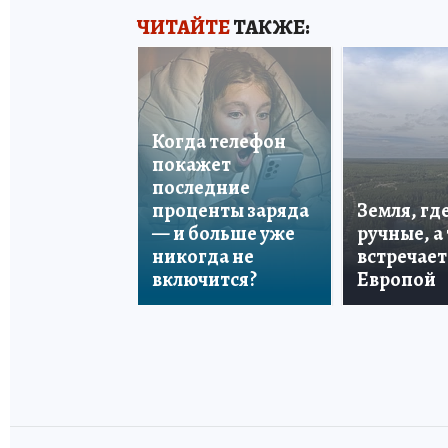
ЧИТАЙТЕ
ТАКЖЕ:
Когда телефон
покажет
последние
проценты заряда
Земля, гд
— и больше уже
ручные, а
никогда не
встречает
включится?
Европой