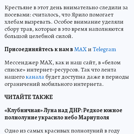
Крестьяне в этот день внимательно следили за
посевами: считалось, что Ярило помогает
хлебам вызревать. Особое внимание уделяли
сбору трав, которые в это время наполняются
большой целебной силой.
Пр
и
соединяйтесь к нам в
MAX
и
Telegram
Мессенджер MAX, как и наш сайт, в «белом
списке» интернет-ресурсов. Так что лента
нашего
канала
будет доступна даже в периоды
ограничений мобильного интернета.
ЧИТАЙТЕ ТАКЖЕ
«Клубничная» Луна над ДНР: Редкое южное
полнолуние украсило небо Мариуполя
Одно из самых красивых полнолуний в году