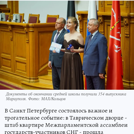
Документы об окончании средней школы получили 354 выпускника
Мариуполя. Фото: МАХ/Кольцов
В Санкт Петербурге состоялось важное и
трогательное событие: в Таврическом дворце -
штаб квартире Межпарламентской ассамблеи
государств-участников СНГ - прошла