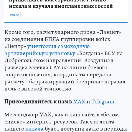
искала и изучала инопланетных гостей
НАУКА
Кроме того, расчет ударного дрона «Ланцет»
из соединения БПЛА группировки войск
«Центр»
уничтожил самоходную
артиллерийскую установку
«Богдана» ВСУ на
Добропольском направлении. Воздушная
разведка засекла САУ на линии боевого
соприкосновения, координаты передали
расчету - барражирующий боеприпас поразил
цель с высокой точностью.
Пр
и
соединяйтесь к нам в
MAX
и
Telegram
Мессенджер MAX, как и наш сайт, в «белом
списке» интернет-ресурсов. Так что лента
нашего
канала
будет доступна даже в периоды