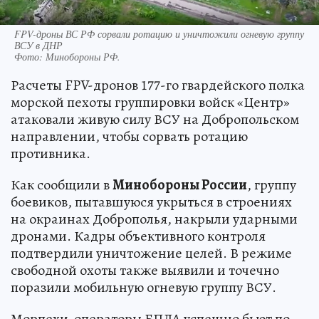
FPV-дроны ВС РФ сорвали ротацию и уничтожили огневую группу
ВСУ в ДНР
Фото:
Минобороны РФ.
Расчеты FPV-дронов 177-го гвардейского полка
морской пехоты группировки войск «Центр»
атаковали живую силу ВСУ на Добропольском
направлении, чтобы сорвать ротацию
противника.
Как сообщили в
Минобороны России
, группу
боевиков, пытавшуюся укрыться в строениях
на окраинах Доброполья, накрыли ударными
дронами. Кадры объективного контроля
подтвердили уничтожение целей. В режиме
свободной охоты также выявили и точечно
поразили мобильную огневую группу ВСУ.
Морпехи-операторы БПЛА успешно бьют по