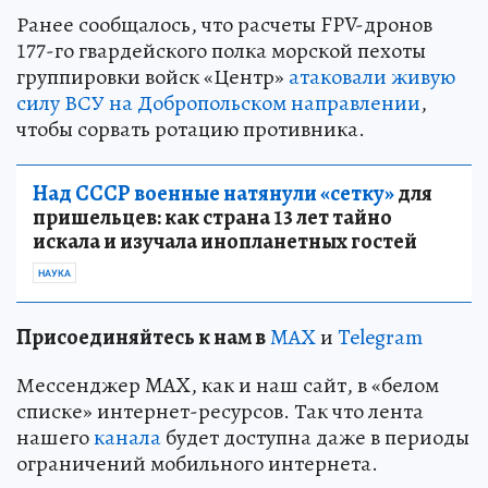
Ранее сообщалось, что расчеты FPV-дронов
177-го гвардейского полка морской пехоты
группировки войск «Центр»
атаковали живую
силу ВСУ на Добропольском направлении
,
чтобы сорвать ротацию противника.
Над СССР военные натянули «сетку»
для
пришельцев: как страна 13 лет тайно
искала и изучала инопланетных гостей
НАУКА
Пр
и
соединяйтесь к нам в
MAX
и
Telegram
Мессенджер MAX, как и наш сайт, в «белом
списке» интернет-ресурсов. Так что лента
нашего
канала
будет доступна даже в периоды
ограничений мобильного интернета.