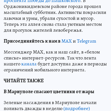
проспекта Победы до Пашковского
. В
Орджоникидзевском районе города прошел
масштабный субботник. Активисты покрасили
лавочки и урны, убрали сухостой и мусор.
Теперь эта аллея снова стала уютным местом
для прогулок жителей левобережья.
Пр
и
соединяйтесь к нам в
MAX
и
Telegram
Мессенджер MAX, как и наш сайт, в «белом
списке» интернет-ресурсов. Так что лента
нашего
канала
будет доступна даже в периоды
ограничений мобильного интернета.
ЧИТАЙТЕ ТАКЖЕ
В Мариуполе спасают цветники от жары
Зеленые насаждения в Мариуполе начали
поливать дважды в неделю
(подробнее)