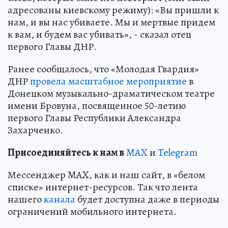
адресованы киевскому режиму): «Вы пришли к
нам, и вы нас убиваете. Мы и мертвые придем
к вам, и будем вас убивать», - сказал отец
первого Главы ДНР.
Ранее сообщалось, что «Молодая Гвардия»
ДНР
провела масштабное мероприятие
в
Донецком музыкально-драматическом театре
имени Бровуна, посвященное 50-летию
первого Главы Республики Александра
Захарченко.
Пр
и
соединяйтесь к нам в
MAX
и
Telegram
Мессенджер MAX, как и наш сайт, в «белом
списке» интернет-ресурсов. Так что лента
нашего
канала
будет доступна даже в периоды
ограничений мобильного интернета.