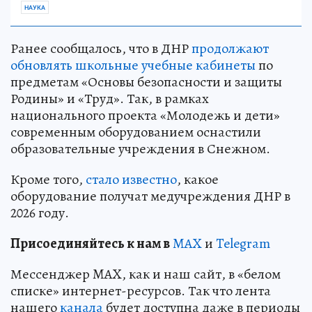
НАУКА
Ранее сообщалось, что в ДНР
продолжают
обновлять школьные учебные кабинеты
по
предметам «Основы безопасности и защиты
Родины» и «Труд». Так, в рамках
национального проекта «Молодежь и дети»
современным оборудованием оснастили
образовательные учреждения в Снежном.
Кроме того,
стало известно
, какое
оборудование получат медучреждения ДНР в
2026 году.
Пр
и
соединяйтесь к нам в
MAX
и
Telegram
Мессенджер MAX, как и наш сайт, в «белом
списке» интернет-ресурсов. Так что лента
нашего
канала
будет доступна даже в периоды