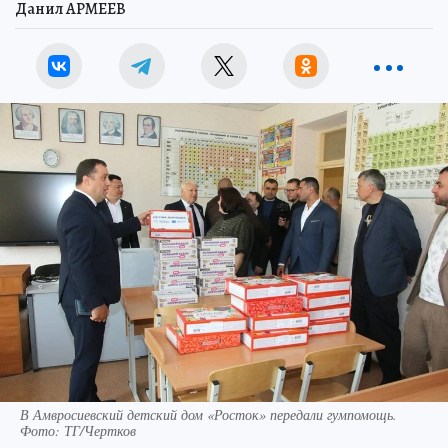
Данил АРМЕЕВ
В Амвросиевский детский дом «Росток» передали гумпомощь.
Фото: ТГ/Чертков