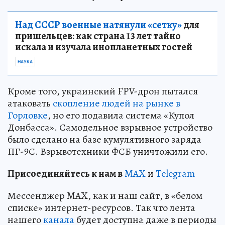
Над СССР военные натянули «сетку»
для
пришельцев: как страна 13 лет тайно
искала и изучала инопланетных гостей
НАУКА
Кроме того, украинский FPV-дрон пытался
атаковать
скопление людей на рынке в
Горловке
, но его подавила система «Купол
Донбасса». Самодельное взрывное устройство
было сделано на базе кумулятивного заряда
ПГ-9С. Взрывотехники ФСБ уничтожили его.
Пр
и
соединяйтесь к нам в
MAX
и
Telegram
Мессенджер MAX, как и наш сайт, в «белом
списке» интернет-ресурсов. Так что лента
нашего
канала
будет доступна даже в периоды