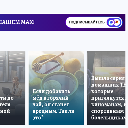
 НАШЕМ MAX!
ПОДПИСЫВАЙТЕСЬ
Вышла серия
домашних ТВ
Если добавить
которые
ти до
мёд в горячий
приглянутся 
теля
чай, он станет
киноманам, и
дной
вредным. Так ли
спортивным
и
это?
болельщикам