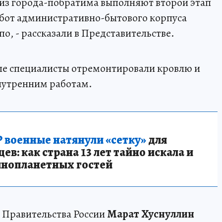
 из города-побратима выполняют второй этап
бот административно-бытового корпуса
о, - рассказали в Представительстве.
апе специалисты отремонтировали кровлю и
внутренним работам.
 военные натянули «сетку»
для
в: как страна 13 лет тайно искала и
инопланетных гостей
 Правительства России
Марат Хуснуллин