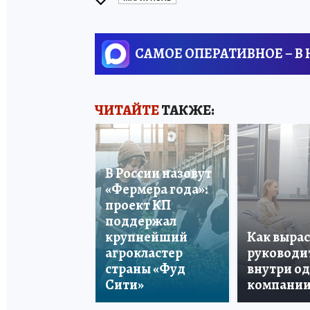
САМОЕ ОПЕРАТИВНОЕ – В
ЧИТАЙТЕ
ТАКЖЕ:
В России назовут
«Фермера года»:
проект КП
поддержал
крупнейший
Как вырас
агрокластер
руководи
страны «Фуд
внутри о
Сити»
компани