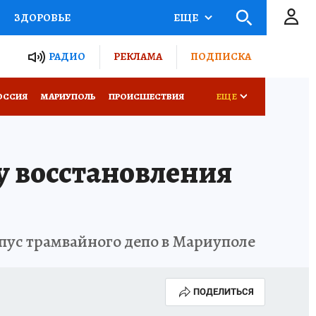
ЗДОРОВЬЕ
ЕЩЕ
ТЫ РОССИИ
РАДИО
РЕКЛАМА
ПОДПИСКА
СЕМЬЯ
ОССИЯ
МАРИУПОЛЬ
ПРОИСШЕСТВИЯ
ЕЩЕ
СЕРИАЛЫ
СПЕЦПРОЕКТЫ
у восстановления
КОНКУРСЫ
РАБОТА У НАС
ус трамвайного депо в Мариуполе
ПОДЕЛИТЬСЯ