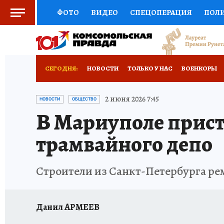
ФОТО
ВИДЕО
СПЕЦОПЕРАЦИЯ
ПОЛ
СОЦПОДДЕРЖКА
НАУКА
СПОРТ
КО
РОССИЙСКИЙ ПАСПОРТ
ВЫБОР ЭКСПЕРТ
СЕГОДНЯ:
НОВОСТИ
ТОЛЬКО У НАС
ВОЕНКОРЫ
ЖЕНСКИЕ СЕКРЕТЫ
ПУТЕВОДИТЕЛЬ
К
НОВОРОССИЯ
АФИША
ИСПЫТАНО НА 
2 июня 2026 7:45
НОВОСТИ
ОБЩЕСТВО
В Мариуполе прист
ДЕФИЦИТ ЖЕЛЕЗА
ТУРИЗМ
ПРЕСС-ЦЕ
трамвайного депо
ГИД ПОТРЕБИТЕЛЯ
ВСЕ О КП
РАДИО К
Строители из Санкт-Петербурга ре
Данил АРМЕЕВ