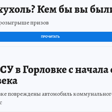
хухоль? Кем бы вы был
в розыгрыше призов
ПРОЧИТАТЬ
ВСУ в Горловке с начала
века
ловке повреждены автомобиль коммунально
с