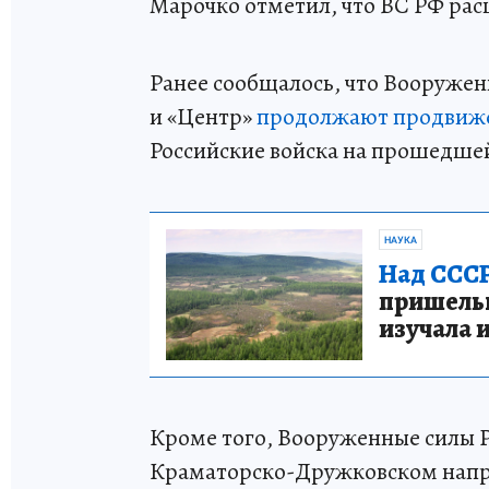
Марочко отметил, что ВС РФ ра
Ранее сообщалось, что Вооруже
и «Центр»
продолжают продвиже
Российские войска на прошедше
НАУКА
Над СССР
пришельце
изучала 
Кроме того, Вооруженные силы 
Краматорско-Дружковском напр