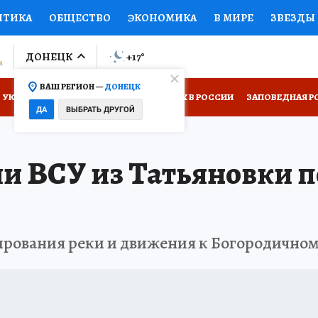
ИТИКА
ОБЩЕСТВО
ЭКОНОМИКА
В МИРЕ
ЗВЕЗДЫ
ЛУМНИСТЫ
ПРОИСШЕСТВИЯ
НАЦИОНАЛЬНЫЕ ПРОЕК
ДОНЕЦК
+17
°
ВАШ РЕГИОН —
ДОНЕЦК
ОВ
ДОКТОР
ФИНАНСЫ
ОТКРЫВАЕМ МИР
Я ЗНАЮ
УКРАИНА: СВОДКА
КП В МАХ
ОТДЫХ В РОССИИ
ЗАПОВЕДНАЯ Р
ДА
ВЫБРАТЬ ДРУГОЙ
НИЖНАЯ ПОЛКА
ПРОГНОЗЫ НА СПОРТ
ПРОМОКОДЫ
СЕБЕ
и ВСУ из Татьяновки п
НТР
НЕДВИЖИМОСТЬ
ТЕЛЕВИЗОР
КОЛЛЕКЦИИ
П
РЕКЛАМА
ТЕСТЫ
НОВОЕ НА САЙТЕ
ирования реки и движения к Богородично