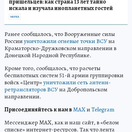
пришельцев: как страна 13 лет тайно
искала и изучала инопланетных гостей
НАУКА
Ранее сообщалось, что Вооруженные силы
России
уничтожили огневые точки ВСУ
на
Краматорско-Дружковском направлении в
Донецкой Народной Республике.
Кроме того, сообщалось, что расчеты
беспилотных систем 51-й армии группировки
войск «Центр»
уничтожили сеть антенн-
ретрансляторов ВСУ
на Добропольском
направлении.
Пр
и
соединяйтесь к нам в
MAX
и
Telegram
Мессенджер MAX, как и наш сайт, в «белом
списке» интернет-ресурсов. Так что лента