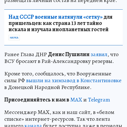
размещать личный состав на переднем крае.
Над СССР военные натянули «сетку»
для
пришельцев: как страна 13 лет тайно
искала и изучала инопланетных гостей
НАУКА
Ранее Глава ДНР
Денис Пушилин
заявил
, что
ВСУ бросают в Рай-Александровку резервы.
Кроме того, сообщалось, что Вооруженные
силы РФ
вышли на химзавод в Константиновке
в Донецкой Народной Республике.
Пр
и
соединяйтесь к нам в
MAX
и
Telegram
Мессенджер MAX, как и наш сайт, в «белом
списке» интернет-ресурсов. Так что лента
нашего
канала
будет доступна даже в периоды