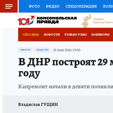
ФОТО
ВИДЕО
СПЕЦОПЕРАЦИЯ
ПОЛ
СОЦПОДДЕРЖКА
НАУКА
СПОРТ
КО
РОССИЙСКИЙ ПАСПОРТ
ВЫБОР ЭКСПЕРТ
СЕГОДНЯ:
НОВОСТИ
ТОЛЬКО У НАС
ВОЕНКОРЫ
ЖЕНСКИЕ СЕКРЕТЫ
ПУТЕВОДИТЕЛЬ
К
НОВОРОССИЯ
АФИША
ИСПЫТАНО НА 
25 мая 2026 19:00
НОВОСТИ
ОБЩЕСТВО
В ДНР построят 29
ДЕФИЦИТ ЖЕЛЕЗА
ТУРИЗМ
ПРЕСС-ЦЕ
году
ГИД ПОТРЕБИТЕЛЯ
ВСЕ О КП
РАДИО К
Капремонт начали в девяти поликл
Владислав ГУЩИН