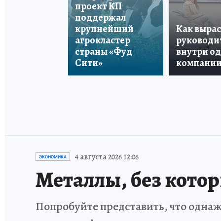
проект КП
поддержал
крупнейший
Как вырас
агрокластер
руководи
страны «Фуд
внутри о
Сити»
компани
4 августа 2026 12:06
ЭКОНОМИКА
Металлы, без кото
Попробуйте представить, что однаж