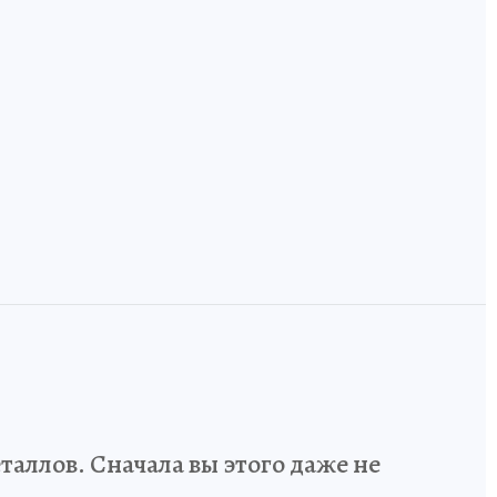
,
Технологический
код России: как
и
инженеров и
Земля, где лоси
дизайнеров учат
ручные, а тайга
говорить на
встречается с
одном языке
Европой
аллов. Сначала вы этого даже не