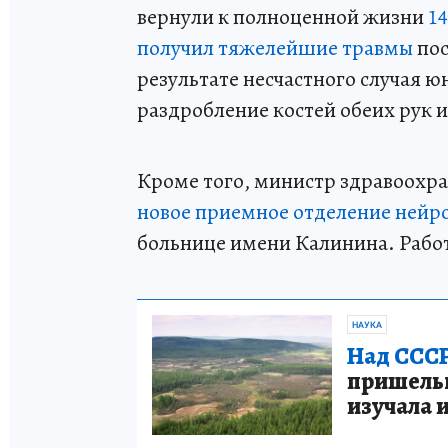
вернули к полноценной жизни
1
получил тяжелейшие травмы
пос
результате несчастного случая 
раздробление костей обеих рук и
Кроме того, министр здравоохр
новое приемное отделение нейр
больнице имени Калинина. Работ
НАУКА
Над СССР
пришельце
изучала 