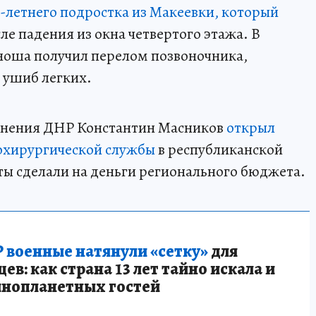
4-летнего подростка из Макеевки, который
ле падения из окна четвертого этажа. В
юноша получил перелом позвоночника,
 ушиб легких.
анения ДНР Константин Масников
открыл
охирургической службы
в республиканской
ы сделали на деньги регионального бюджета.
 военные натянули «сетку»
для
в: как страна 13 лет тайно искала и
инопланетных гостей