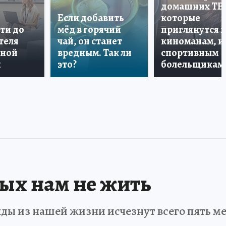
домашних ТВ
Если добавить
которые
ти до
мёд в горячий
приглянутся 
теля
чай, он станет
киноманам, и
дной
вредным. Так ли
спортивным
и
это?
болельщикам
рых нам не жить
ды из нашей жизни исчезнут всего пять мет