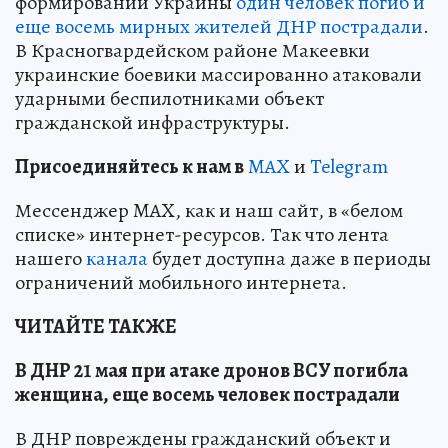
формирований Украины
один человек погиб и
еще восемь мирных жителей ДНР пострадали
.
В Красногвардейском районе Макеевки
украинские боевики массированно атаковали
ударными беспилотниками объект
гражданской инфраструктуры.
Пр
и
соединяйтесь к нам в
MAX
и
Telegram
Мессенджер MAX, как и наш сайт, в «белом
списке» интернет-ресурсов. Так что лента
нашего
канала
будет доступна даже в периоды
ограничений мобильного интернета.
ЧИТАЙТЕ ТАКЖЕ
В ДНР 21 мая при атаке дронов ВСУ погибла
женщина, еще восемь человек пострадали
В ДНР повреждены гражданский объект и