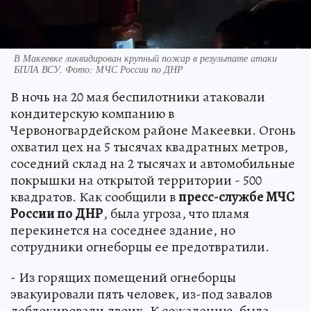
В Макеевке ликвидирован крупный пожар в результате атаки
БПЛА ВСУ. Фото: МЧС России по ДНР
В ночь на 20 мая беспилотники атаковали
кондитерскую компанию в
Червоногвардейском районе Макеевки. Огонь
охватил цех на 5 тысячах квадратных метров,
соседний склад на 2 тысячах и автомобильные
покрышки на открытой территории - 500
квадратов. Как сообщили в
пресс-службе МЧС
России по ДНР
, была угроза, что пламя
перекинется на соседнее здание, но
сотрудники огнеборцы ее предотвратили.
- Из горящих помещений огнеборцы
эвакуировали пять человек, из-под завалов
деблокировали двоих. К сожалению, была