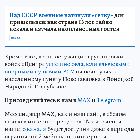
Над СССР военные натянули «сетку»
для
пришельцев: как страна 13 лет тайно
искала и изучала инопланетных гостей
НАУКА
Кроме того, военнослужащие группировки
войск «Центр»
успешно овладели ключевыми
опорными пунктами ВСУ
на подступах к
населенному пункту Новопавловка в Донецкой
Народной Республике.
Пр
и
соединяйтесь к нам в
MAX
и
Telegram
Мессенджер MAX, как и наш сайт, в «белом
списке» интернет-ресурсов. Так что лента
нашего
канала
будет доступна даже в периоды
ограничений мобильного интернета.