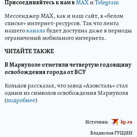
Пр
и
соединяйтесь к нам в
MAX
и
Telegram
Мессенджер MAX, как и наш сайт, в «белом
списке» интернет-ресурсов. Так что лента
нашего
канала
будет доступна даже в периоды
ограничений мобильного интернета.
ЧИТАЙТЕ ТАКЖЕ
В Мариуполе отметили четвертую годовщину
освобождения города от ВСУ
Кольцов рассказал, что завод «Азовсталь» стал
одним из символов освобождения Мариуполя
(
подробнее
)
Источник:
kp.ru
Владислав ГУЩИН