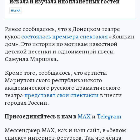
искала и изучала инопланетных гостей
НАУКА
Ранее сообщалось, что в Донецком театре
кукол
состоялась премьера спектакля
«Кошкин
дом». Это история по мотивам известной
детской песенки и одноименной пьесы
Самуила Маршака.
Кроме того, сообщалось, что артисты
Мариупольского республиканского
академического русского драматического
театра
представят свои спектакли
в шести
городах России.
Пр
и
соединяйтесь к нам в
MAX
и
Telegram
Мессенджер MAX, как и наш сайт, в «белом
списке» интернет-ресурсов. Так что лента