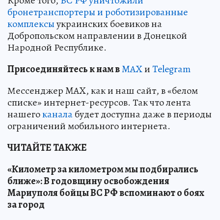
Кроме того,
ВС РФ уничтожили
бронетранспортеры и роботизированные
комплексы
украинских боевиков на
Добропольском направлении в Донецкой
Народной Республике.
Пр
и
соединяйтесь к нам в
MAX
и
Telegram
Мессенджер MAX, как и наш сайт, в «белом
списке» интернет-ресурсов. Так что лента
нашего
канала
будет доступна даже в периоды
ограничений мобильного интернета.
ЧИТАЙТЕ ТАКЖЕ
«Километр за километром мы подбирались
ближе»: В годовщину освобождения
Мариуполя бойцы ВС РФ вспоминают о боях
за город