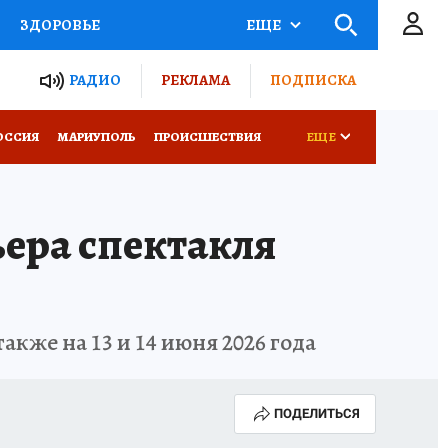
ЗДОРОВЬЕ
ЕЩЕ
ТЫ РОССИИ
РАДИО
РЕКЛАМА
ПОДПИСКА
СЕМЬЯ
ОССИЯ
МАРИУПОЛЬ
ПРОИСШЕСТВИЯ
ЕЩЕ
СЕРИАЛЫ
СПЕЦПРОЕКТЫ
ьера спектакля
КОНКУРСЫ
РАБОТА У НАС
кже на 13 и 14 июня 2026 года
ПОДЕЛИТЬСЯ