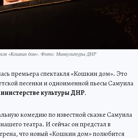
такля «Кошкин дом». Фото: Минкультуры ДНР
лась премьера спектакля «Кошкин дом». Это
етской песенки и одноименной пьесы Самуила
инистерстве культуры ДНР
.
альную комедию по известной сказке Самуила
ашего театра. И сейчас он предстал в
ерена, что новый «Кошкин дом» полюбится