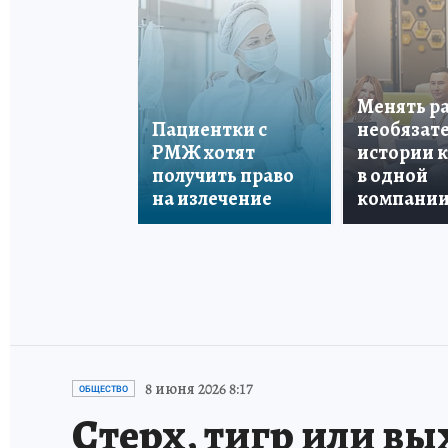
Менять р
Пациентки с
необязате
РМЖ хотят
истории 
получить право
в одной
на излечение
компани
8 июня 2026 8:17
ОБЩЕСТВО
Стерх, тигр или вы