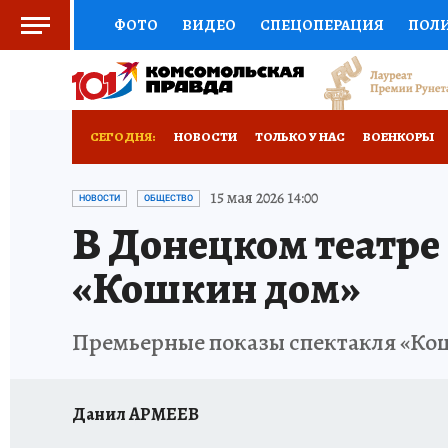
ФОТО
ВИДЕО
СПЕЦОПЕРАЦИЯ
ПОЛ
СОЦПОДДЕРЖКА
НАУКА
СПОРТ
КО
РОССИЙСКИЙ ПАСПОРТ
ВЫБОР ЭКСПЕРТ
СЕГОДНЯ:
НОВОСТИ
ТОЛЬКО У НАС
ВОЕНКОРЫ
ЖЕНСКИЕ СЕКРЕТЫ
ПУТЕВОДИТЕЛЬ
К
НОВОРОССИЯ
АФИША
ИСПЫТАНО НА 
15 мая 2026 14:00
НОВОСТИ
ОБЩЕСТВО
В Донецком театре 
ДЕФИЦИТ ЖЕЛЕЗА
ТУРИЗМ
ПРЕСС-ЦЕ
«Кошкин дом»
ГИД ПОТРЕБИТЕЛЯ
ВСЕ О КП
РАДИО К
Премьерные показы спектакля «Кошк
Данил АРМЕЕВ