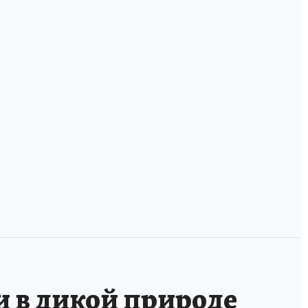
ха
В России
У фанзы лежала
появилась
оморочка и две
банковская карта
мордушки: учим
для волонтеров
удэгейский!
и в дикой природе