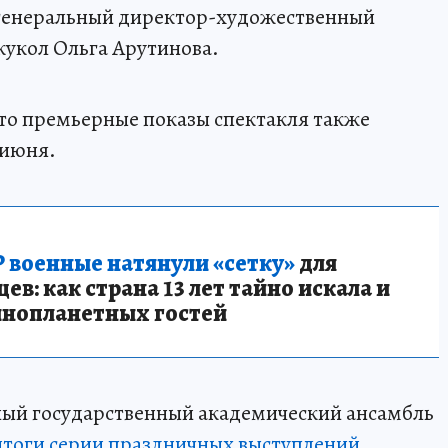
а генеральный директор-художественный
кукол Ольга Арутинова.
то премьерные показы спектакля также
 июня.
 военные натянули «сетку»
для
в: как страна 13 лет тайно искала и
инопланетных гостей
ный государственный академический ансамбль
итоги серии праздничных выступлений
,