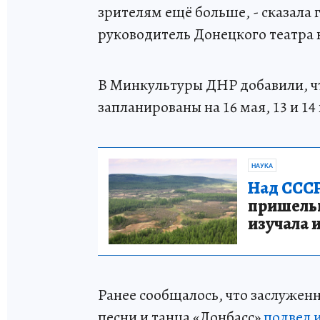
зрителям ещё больше, - сказал
руководитель Донецкого театра 
В Минкультуры ДНР добавили, ч
запланированы на 16 мая, 13 и 14
НАУКА
Над СССР
пришельце
изучала 
Ранее сообщалось, что заслужен
песни и танца «Донбасс»
подвел 