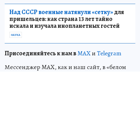
Над СССР военные натянули «сетку»
для
пришельцев: как страна 13 лет тайно
искала и изучала инопланетных гостей
НАУКА
Пр
и
соединяйтесь к нам в
MAX
и
Telegram
Мессенджер MAX, как и наш сайт, в «белом
списке» интернет-ресурсов. Так что лента
нашего
канала
будет доступна даже в периоды
ограничений мобильного интернета.
ЧИТАЙТЕ ТАКЖЕ
В Мариуполе завершают пусконаладочные
работы в Доме детского творчества
Завершить восстановление объекта в