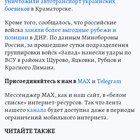
уничтожили автотранспорт украинских
боевиков
в Краматорске.
Кроме того, сообщалось, что российские
войска
заняли более выгодные рубежи и
позиции
в ДНР. По данным Минобороны
России, за прошедшие сутки подразделения
группировки войск «Запад» нанесли удары по
ВСУ в районах Щурово, Яцковки, Рубцов и
Красного Лимана.
Пр
и
соединяйтесь к нам в
MAX
и
Telegram
Мессенджер MAX, как и наш сайт, в «белом
списке» интернет-ресурсов. Так что лента
нашего
канала
будет доступна даже в периоды
ограничений мобильного интернета.
ЧИТАЙТЕ ТАКЖЕ