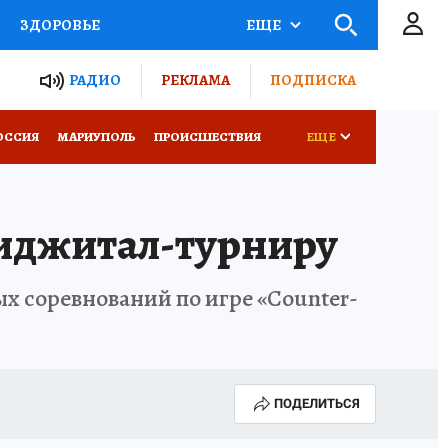
ЗДОРОВЬЕ
ЕЩЕ
ТЫ РОССИИ
РАДИО
РЕКЛАМА
ПОДПИСКА
СЕМЬЯ
ОССИЯ
МАРИУПОЛЬ
ПРОИСШЕСТВИЯ
ЕЩЕ
СЕРИАЛЫ
СПЕЦПРОЕКТЫ
фиджитал-турниру
КОНКУРСЫ
РАБОТА У НАС
х соревнований по игре «Counter-
ПОДЕЛИТЬСЯ