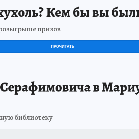
хухоль? Кем бы вы был
в розыгрыше призов
ПРОЧИТАТЬ
Серафимовича в Мариу
ьную библиотеку