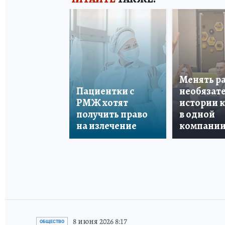
Менять р
Пациентки с
необязате
РМЖ хотят
истории 
получить право
в одной
на излечение
компани
8 июня 2026 8:17
ОБЩЕСТВО