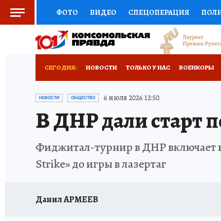
ФОТО
ВИДЕО
СПЕЦОПЕРАЦИЯ
ПОЛ
СОЦПОДДЕРЖКА
НАУКА
СПОРТ
КО
РОССИЙСКИЙ ПАСПОРТ
ВЫБОР ЭКСПЕРТ
СЕГОДНЯ:
НОВОСТИ
ТОЛЬКО У НАС
ВОЕНКОРЫ
ЖЕНСКИЕ СЕКРЕТЫ
ПУТЕВОДИТЕЛЬ
К
НОВОРОССИЯ
АФИША
ИСПЫТАНО НА 
6 июля 2026 12:50
НОВОСТИ
ОБЩЕСТВО
В ДНР дали старт 
ДЕФИЦИТ ЖЕЛЕЗА
ТУРИЗМ
ПРЕСС-ЦЕ
ГИД ПОТРЕБИТЕЛЯ
ВСЕ О КП
РАДИО К
Фиджитал-турнир в ДНР включает в 
Strike» до игры в лазертаг
Данил АРМЕЕВ