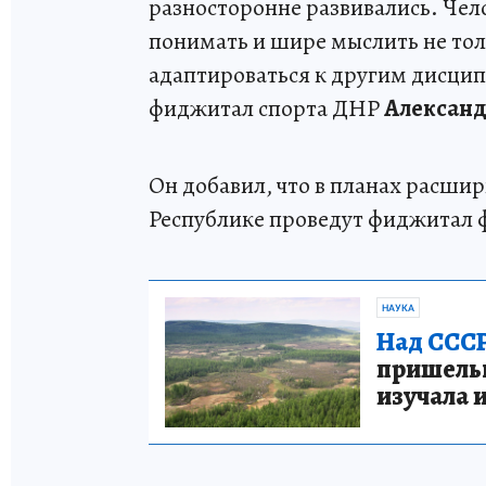
разносторонне развивались. Чел
понимать и шире мыслить не толь
адаптироваться к другим дисцип
фиджитал спорта ДНР
Александ
Он добавил, что в планах расши
Республике проведут фиджитал ф
НАУКА
Над СССР
пришельце
изучала 