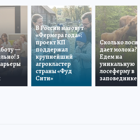
В России назовут
«Фермера года»:
проект КП
Сколько лоси
аботу —
поддержал
дает молока?
льно! 3
крупнейший
Едем на
карьеры
агрокластер
уникальную
страны «Фуд
лосеферму в
и
Сити»
заповеднике!