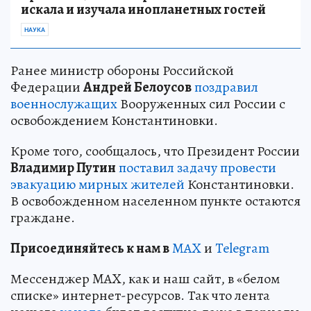
искала и изучала инопланетных гостей
НАУКА
Ранее министр обороны Российской
Федерации
Андрей Белоусов
поздравил
военнослужащих
Вооруженных сил России с
освобождением Константиновки.
Кроме того, сообщалось, что Президент России
Владимир Путин
поставил задачу провести
эвакуацию мирных жителей
Константиновки.
В освобожденном населенном пункте остаются
граждане.
Пр
и
соединяйтесь к нам в
MAX
и
Telegram
Мессенджер MAX, как и наш сайт, в «белом
списке» интернет-ресурсов. Так что лента