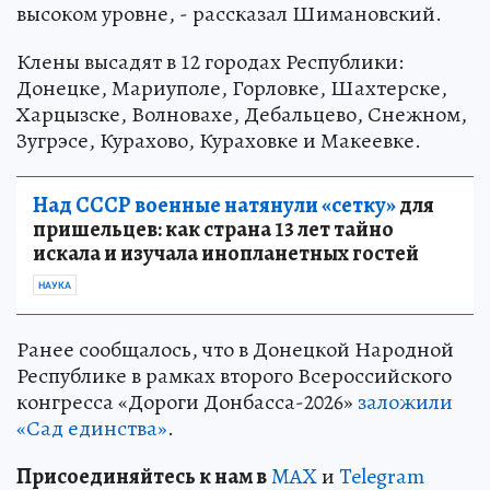
высоком уровне, - рассказал Шимановский.
Клены высадят в 12 городах Республики:
Донецке, Мариуполе, Горловке, Шахтерске,
Харцызске, Волновахе, Дебальцево, Снежном,
Зугрэсе, Курахово, Кураховке и Макеевке.
Над СССР военные натянули «сетку»
для
пришельцев: как страна 13 лет тайно
искала и изучала инопланетных гостей
НАУКА
Ранее сообщалось, что в Донецкой Народной
Республике в рамках второго Всероссийского
конгресса «Дороги Донбасса-2026»
заложили
«Сад единства»
.
Пр
и
соединяйтесь к нам в
MAX
и
Telegram