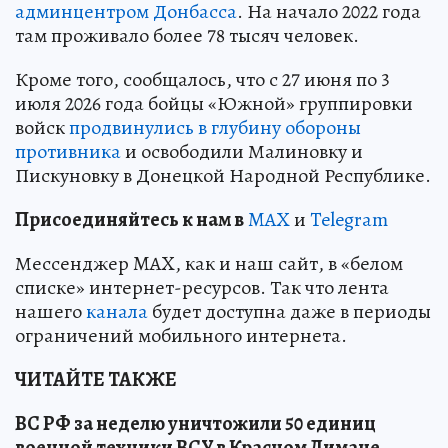
админцентром Донбасса
. На начало 2022 года
там проживало более 78 тысяч человек.
Кроме того, сообщалось, что с 27 июня по 3
июля 2026 года бойцы «Южной» группировки
войск
продвинулись в глубину обороны
противника
и освободили Малиновку и
Пискуновку в Донецкой Народной Республике.
Пр
и
соединяйтесь к нам в
MAX
и
Telegram
Мессенджер MAX, как и наш сайт, в «белом
списке» интернет-ресурсов. Так что лента
нашего
канала
будет доступна даже в периоды
ограничений мобильного интернета.
ЧИТАЙТЕ ТАКЖЕ
ВС РФ за неделю уничтожили 50 единиц
военной техники ВСУ в Красном Лимане