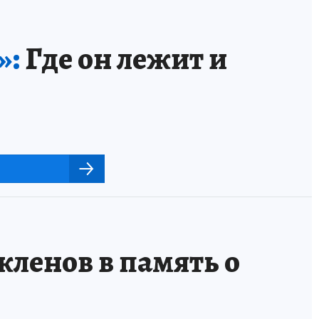
»:
Где он лежит и
кленов в память о