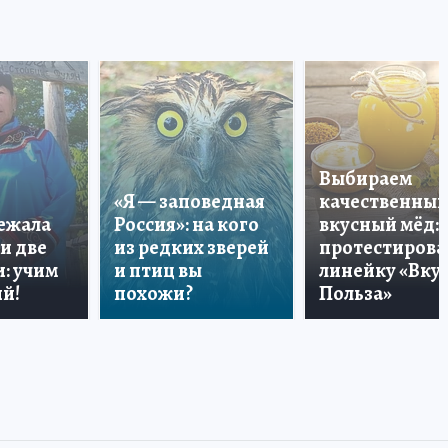
Выбираем
«Я — заповедная
качественный
лежала
Россия»: на кого
вкусный мёд:
и две
из редких зверей
протестирова
: учим
и птиц вы
линейку «Вкус
й!
похожи?
Польза»