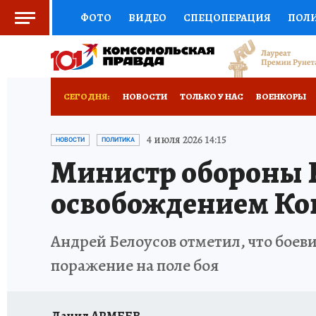
ФОТО
ВИДЕО
СПЕЦОПЕРАЦИЯ
ПОЛ
СОЦПОДДЕРЖКА
НАУКА
СПОРТ
КО
РОССИЙСКИЙ ПАСПОРТ
ВЫБОР ЭКСПЕРТ
СЕГОДНЯ:
НОВОСТИ
ТОЛЬКО У НАС
ВОЕНКОРЫ
ЖЕНСКИЕ СЕКРЕТЫ
ПУТЕВОДИТЕЛЬ
К
НОВОРОССИЯ
АФИША
ИСПЫТАНО НА 
4 июля 2026 14:15
НОВОСТИ
ПОЛИТИКА
Министр обороны Р
ДЕФИЦИТ ЖЕЛЕЗА
ТУРИЗМ
ПРЕСС-ЦЕ
освобождением Ко
ГИД ПОТРЕБИТЕЛЯ
ВСЕ О КП
РАДИО К
Андрей Белоусов отметил, что боев
поражение на поле боя
Данил АРМЕЕВ