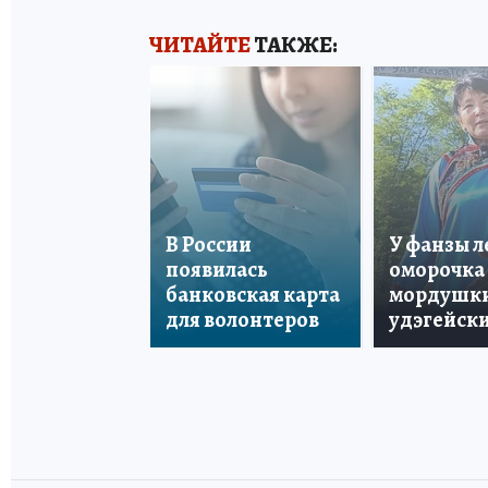
ЧИТАЙТЕ
ТАКЖЕ:
В России
У фанзы 
появилась
оморочка 
банковская карта
мордушки
для волонтеров
удэгейски