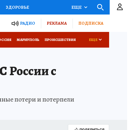
ЗДОРОВЬЕ
ЕЩЕ
ТЫ РОССИИ
РАДИО
РЕКЛАМА
ПОДПИСКА
СЕМЬЯ
ОССИЯ
МАРИУПОЛЬ
ПРОИСШЕСТВИЯ
ЕЩЕ
СЕРИАЛЫ
СПЕЦПРОЕКТЫ
 России с
КОНКУРСЫ
РАБОТА У НАС
нные потери и потерпели
ПОДЕЛИТЬСЯ