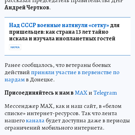
рассказал Председатель Правительства ДНР
Андрей Чертков
.
Над СССР военные натянули «сетку»
для
пришельцев: как страна 13 лет тайно
искала и изучала инопланетных гостей
НАУКА
Ранее сообщалось, что ветераны боевых
действий
приняли участие в первенстве по
нардам
в Донецке.
Пр
и
соединяйтесь к нам в
MAX
и
Telegram
Мессенджер MAX, как и наш сайт, в «белом
списке» интернет-ресурсов. Так что лента
нашего
канала
будет доступна даже в периоды
ограничений мобильного интернета.