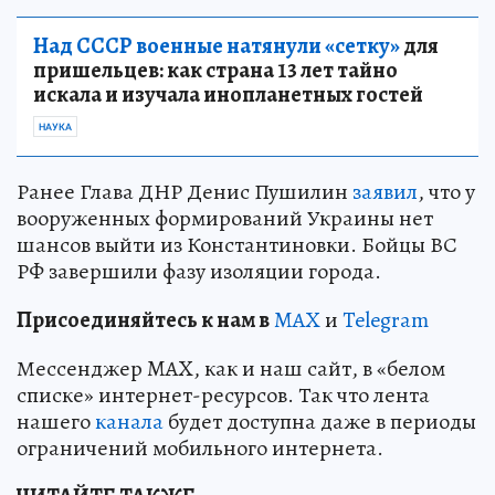
Над СССР военные натянули «сетку»
для
пришельцев: как страна 13 лет тайно
искала и изучала инопланетных гостей
НАУКА
Ранее Глава ДНР Денис Пушилин
заявил
, что у
вооруженных формирований Украины нет
шансов выйти из Константиновки. Бойцы ВС
РФ завершили фазу изоляции города.
Пр
и
соединяйтесь к нам в
MAX
и
Telegram
Мессенджер MAX, как и наш сайт, в «белом
списке» интернет-ресурсов. Так что лента
нашего
канала
будет доступна даже в периоды
ограничений мобильного интернета.