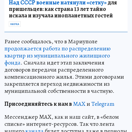
Над СССР военные натянули «сетку»
для
пришельцев: как страна 13 лет тайно
искала и изучала инопланетных гостей
НАУКА
Ранее сообщалось, что в Мариуполе
продолжается работа по распределению
квартир из муниципального жилищного
фонда
. Сначала идет этап заключения
договоров передачи распределенного
компенсационного жилья. Этими договорами
закрепляется переход недвижимости из
муниципальной собственности в частную.
Пр
и
соединяйтесь к нам в
MAX
и
Telegram
Мессенджер MAX, как и наш сайт, в «белом
списке» интернет-ресурсов. Так что лента
нашего
канала
будет доступна даже в периоды