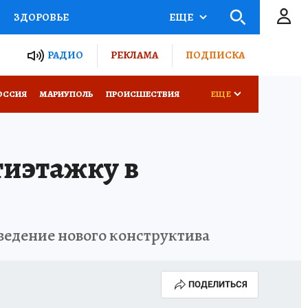
ЗДОРОВЬЕ
ЕЩЕ
ТЫ РОССИИ
РАДИО
РЕКЛАМА
ПОДПИСКА
СЕМЬЯ
ОССИЯ
МАРИУПОЛЬ
ПРОИСШЕСТВИЯ
ЕЩЕ
СЕРИАЛЫ
СПЕЦПРОЕКТЫ
тиэтажку в
КОНКУРСЫ
РАБОТА У НАС
ведение нового конструктива
ПОДЕЛИТЬСЯ