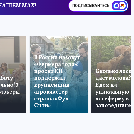
 НАШЕМ MAX!
ПОДПИСЫВАЙТЕСЬ
В России назовут
«Фермера года»:
проект КП
Сколько лоси
аботу —
поддержал
дает молока?
льно! 3
крупнейший
Едем на
карьеры
агрокластер
уникальную
страны «Фуд
лосеферму в
и
Сити»
заповеднике!