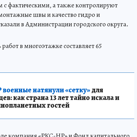
м с фактическими, а также контролируют
 монтажные швы и качество гидро и
сказали в Администрации городского округа.
 работ в многоэтажке составляет 65
 военные натянули «сетку»
для
в: как страна 13 лет тайно искала и
инопланетных гостей
оле компания «РКС-НР» и Фонд капитального