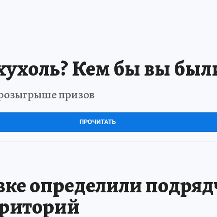
хухоль? Кем бы вы был
в розыгрыше призов
ПРОЧИТАТЬ
вке определили подряд
рриторий