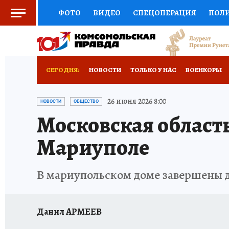
ФОТО
ВИДЕО
СПЕЦОПЕРАЦИЯ
ПОЛ
СОЦПОДДЕРЖКА
НАУКА
СПОРТ
КО
РОССИЙСКИЙ ПАСПОРТ
ВЫБОР ЭКСПЕРТ
СЕГОДНЯ:
НОВОСТИ
ТОЛЬКО У НАС
ВОЕНКОРЫ
ЖЕНСКИЕ СЕКРЕТЫ
ПУТЕВОДИТЕЛЬ
К
НОВОРОССИЯ
АФИША
ИСПЫТАНО НА 
26 июня 2026 8:00
НОВОСТИ
ОБЩЕСТВО
Московская област
ДЕФИЦИТ ЖЕЛЕЗА
ТУРИЗМ
ПРЕСС-ЦЕ
Мариуполе
ГИД ПОТРЕБИТЕЛЯ
ВСЕ О КП
РАДИО К
В мариупольском доме завершены д
Данил АРМЕЕВ