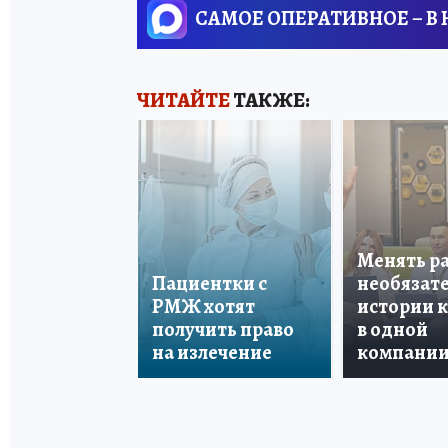
САМОЕ ОПЕРАТИВНОЕ – В
ЧИТАЙТЕ
ТАКЖЕ:
Менять р
Пациентки с
необязате
РМЖ хотят
истории 
получить право
в одной
на излечение
компани