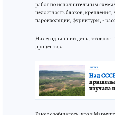
работ по исполнительным схема
целостность блоков, крепления,
пароизоляции, фурнитуры, - рас
На сегодняшний день готовность
процентов.
НАУКА
Над СССР
пришельце
изучала 
Ранее сообщалось, что в Мариуп