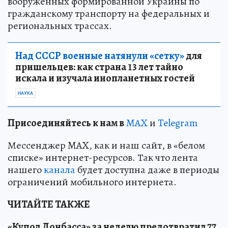
вооруженных формированной Украины по
гражданскому транспорту на федеральных и
региональных трассах.
Над СССР военные натянули «сетку»
для
пришельцев: как страна 13 лет тайно
искала и изучала инопланетных гостей
НАУКА
Пр
и
соединяйтесь к нам в
MAX
и
Telegram
Мессенджер MAX, как и наш сайт, в «белом
списке» интернет-ресурсов. Так что лента
нашего
канала
будет доступна даже в периоды
ограничений мобильного интернета.
ЧИТАЙТЕ ТАКЖЕ
«Купол Донбасса» за неделю предотвратил 77