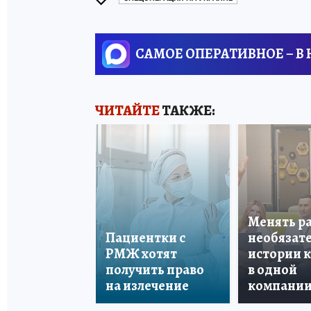
САМОЕ ОПЕРАТИВНОЕ – В
ЧИТАЙТЕ
ТАКЖЕ:
Менять р
Пациентки с
необязате
РМЖ хотят
истории 
получить право
в одной
на излечение
компани