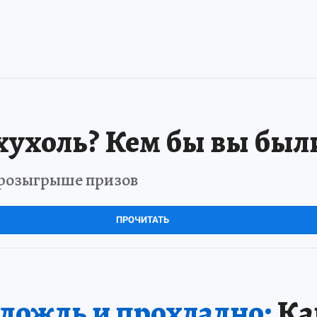
хухоль? Кем бы вы был
в розыгрыше призов
ПРОЧИТАТЬ
дождь и прохладно:
Как