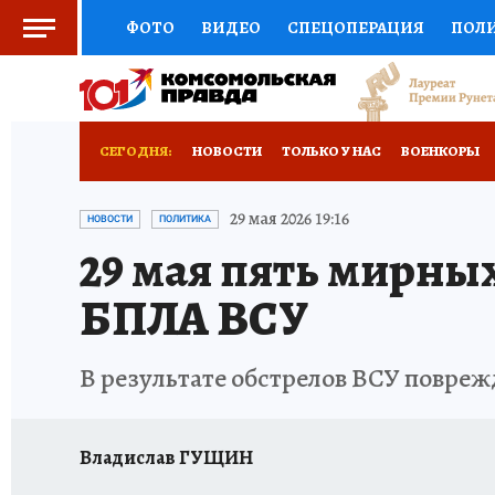
ФОТО
ВИДЕО
СПЕЦОПЕРАЦИЯ
ПОЛ
СОЦПОДДЕРЖКА
НАУКА
СПОРТ
КО
РОССИЙСКИЙ ПАСПОРТ
ВЫБОР ЭКСПЕРТ
СЕГОДНЯ:
НОВОСТИ
ТОЛЬКО У НАС
ВОЕНКОРЫ
ЖЕНСКИЕ СЕКРЕТЫ
ПУТЕВОДИТЕЛЬ
К
НОВОРОССИЯ
АФИША
ИСПЫТАНО НА 
29 мая 2026 19:16
НОВОСТИ
ПОЛИТИКА
29 мая пять мирны
ДЕФИЦИТ ЖЕЛЕЗА
ТУРИЗМ
ПРЕСС-ЦЕ
БПЛА ВСУ
ГИД ПОТРЕБИТЕЛЯ
ВСЕ О КП
РАДИО К
В результате обстрелов ВСУ повреж
Владислав ГУЩИН