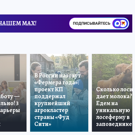
 НАШЕМ MAX!
ПОДПИСЫВАЙТЕСЬ
В России назовут
«Фермера года»:
проект КП
Сколько лоси
аботу —
поддержал
дает молока?
льно! 3
крупнейший
Едем на
карьеры
агрокластер
уникальную
страны «Фуд
лосеферму в
и
Сити»
заповеднике!