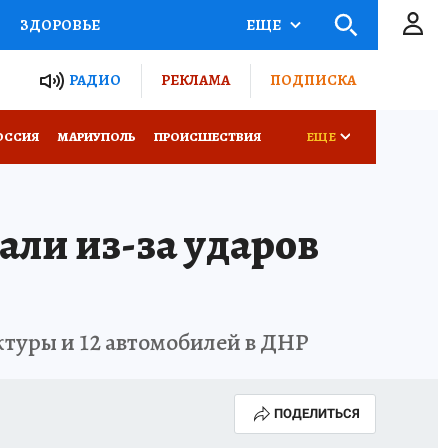
ЗДОРОВЬЕ
ЕЩЕ
ТЫ РОССИИ
РАДИО
РЕКЛАМА
ПОДПИСКА
СЕМЬЯ
ОССИЯ
МАРИУПОЛЬ
ПРОИСШЕСТВИЯ
ЕЩЕ
СЕРИАЛЫ
СПЕЦПРОЕКТЫ
али из-за ударов
КОНКУРСЫ
РАБОТА У НАС
ктуры и 12 автомобилей в ДНР
ПОДЕЛИТЬСЯ