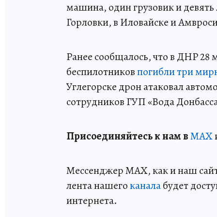
машина, один грузовик и девять
Горловки, в Иловайске и Амврос
Ранее сообщалось, что в ДНР 28 
беспилотников
погибли три мир
Углегорске дрон атаковал автом
сотрудников ГУП «Вода Донбасса
Пр
и
соединяйтесь к нам в
MAX
Мессенджер MAX, как и наш сайт,
лента нашего
канала
будет досту
интернета.