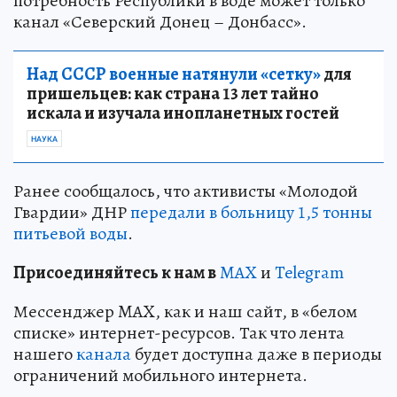
потребность Республики в воде может только
канал «Северский Донец – Донбасс».
Над СССР военные натянули «сетку»
для
пришельцев: как страна 13 лет тайно
искала и изучала инопланетных гостей
НАУКА
Ранее сообщалось, что активисты «Молодой
Гвардии» ДНР
передали в больницу 1,5 тонны
питьевой воды
.
Пр
и
соединяйтесь к нам в
MAX
и
Telegram
Мессенджер MAX, как и наш сайт, в «белом
списке» интернет-ресурсов. Так что лента
нашего
канала
будет доступна даже в периоды
ограничений мобильного интернета.