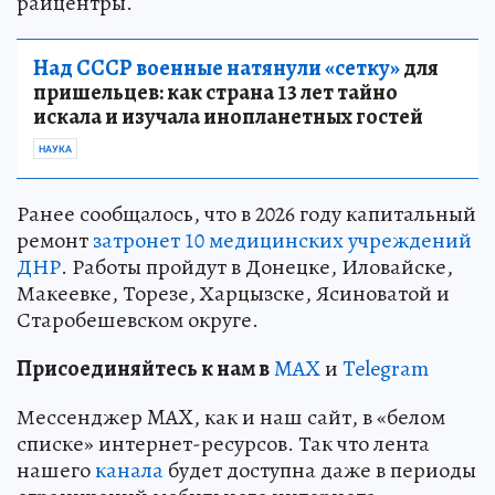
райцентры.
Над СССР военные натянули «сетку»
для
пришельцев: как страна 13 лет тайно
искала и изучала инопланетных гостей
НАУКА
Ранее сообщалось, что в 2026 году капитальный
ремонт
затронет 10 медицинских учреждений
ДНР
. Работы пройдут в Донецке, Иловайске,
Макеевке, Торезе, Харцызске, Ясиноватой и
Старобешевском округе.
Пр
и
соединяйтесь к нам в
MAX
и
Telegram
Мессенджер MAX, как и наш сайт, в «белом
списке» интернет-ресурсов. Так что лента
нашего
канала
будет доступна даже в периоды