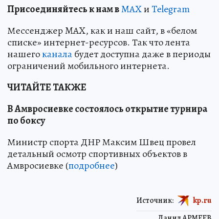
Пр
и
соединяйтесь к нам в
MAX
и
Telegram
Мессенджер MAX, как и наш сайт, в «белом
списке» интернет-ресурсов. Так что лента
нашего
канала
будет доступна даже в периоды
ограничений мобильного интернета.
ЧИТАЙТЕ ТАКЖЕ
В Амвросиевке состоялось открытие турнира
по боксу
Министр спорта ДНР Максим Швец провел
детальный осмотр спортивных объектов в
Амвросиевке (
подробнее
)
Источник:
kp.ru
Данил АРМЕЕВ