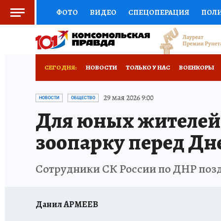
ФОТО
ВИДЕО
СПЕЦОПЕРАЦИЯ
ПОЛ
СОЦПОДДЕРЖКА
НАУКА
СПОРТ
КО
РОССИЙСКИЙ ПАСПОРТ
ВЫБОР ЭКСПЕРТ
СЕГОДНЯ:
НОВОСТИ
ТОЛЬКО У НАС
ВОЕНКОРЫ
ЖЕНСКИЕ СЕКРЕТЫ
ПУТЕВОДИТЕЛЬ
К
НОВОРОССИЯ
АФИША
ИСПЫТАНО НА 
29 мая 2026 9:00
НОВОСТИ
ОБЩЕСТВО
Для юных жителей
ДЕФИЦИТ ЖЕЛЕЗА
ТУРИЗМ
ПРЕСС-ЦЕ
зоопарку перед Дн
ГИД ПОТРЕБИТЕЛЯ
ВСЕ О КП
РАДИО К
Сотрудники СК России по ДНР поз
Данил АРМЕЕВ