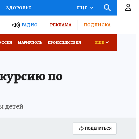
ЗДОРОВЬЕ
ЕЩЕ
ТЫ РОССИИ
РАДИО
РЕКЛАМА
ПОДПИСКА
СЕМЬЯ
ОССИЯ
МАРИУПОЛЬ
ПРОИСШЕСТВИЯ
ЕЩЕ
СЕРИАЛЫ
СПЕЦПРОЕКТЫ
скурсию по
КОНКУРСЫ
РАБОТА У НАС
ы детей
ПОДЕЛИТЬСЯ