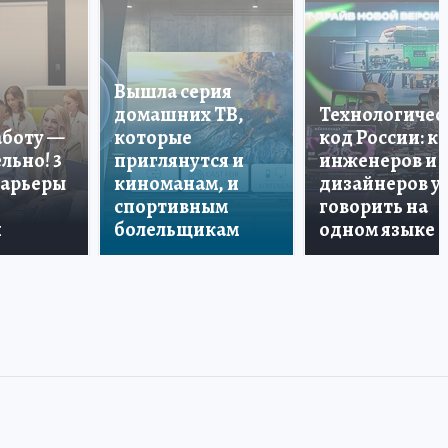
Вышла серия
домашних ТВ,
Технологичес
аботу —
которые
код России: к
льно! 3
приглянутся и
инженеров и
карьеры
киноманам, и
дизайнеров у
спортивным
говорить на
и
болельщикам
одном языке