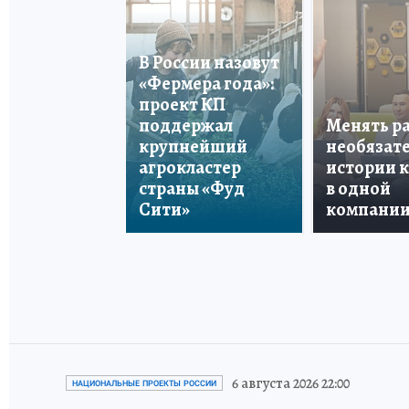
В России назовут
«Фермера года»:
проект КП
поддержал
Менять р
крупнейший
необязате
агрокластер
истории 
страны «Фуд
в одной
Сити»
компани
6 августа 2026 22:00
НАЦИОНАЛЬНЫЕ ПРОЕКТЫ РОССИИ