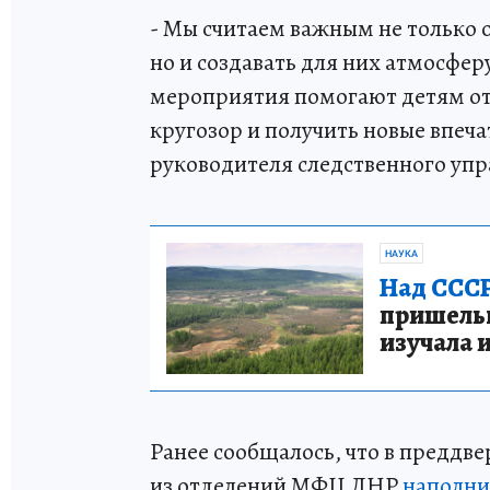
- Мы считаем важным не только о
но и создавать для них атмосфе
мероприятия помогают детям от
кругозор и получить новые впеч
руководителя следственного упр
НАУКА
Над СССР
пришельце
изучала 
Ранее сообщалось, что в преддв
из отделений МФЦ ДНР
наполни