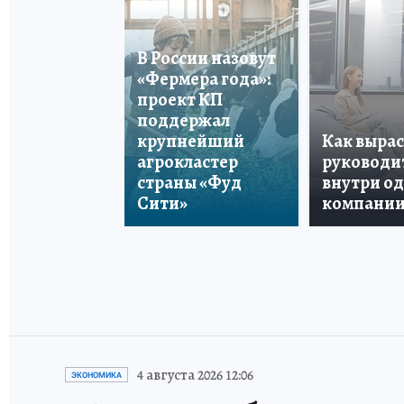
В России назовут
«Фермера года»:
проект КП
поддержал
крупнейший
Как вырас
агрокластер
руководи
страны «Фуд
внутри о
Сити»
компани
4 августа 2026 12:06
ЭКОНОМИКА