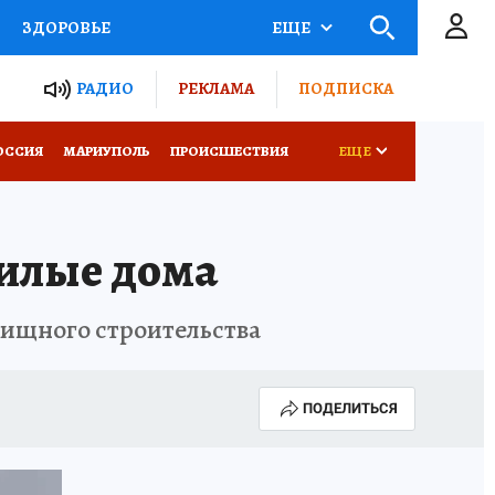
ЗДОРОВЬЕ
ЕЩЕ
ТЫ РОССИИ
РАДИО
РЕКЛАМА
ПОДПИСКА
СЕМЬЯ
ОССИЯ
МАРИУПОЛЬ
ПРОИСШЕСТВИЯ
ЕЩЕ
СЕРИАЛЫ
СПЕЦПРОЕКТЫ
жилые дома
КОНКУРСЫ
РАБОТА У НАС
лищного строительства
ПОДЕЛИТЬСЯ