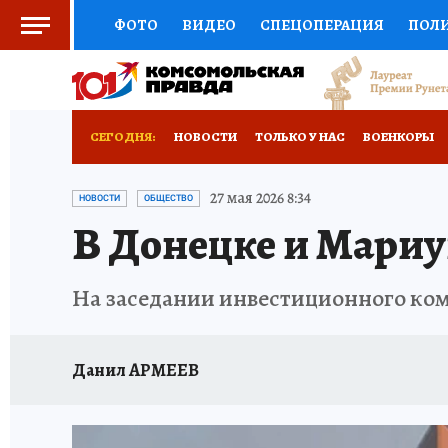
ФОТО
ВИДЕО
СПЕЦОПЕРАЦИЯ
ПОЛ
СОЦПОДДЕРЖКА
НАУКА
СПОРТ
КО
РОССИЙСКИЙ ПАСПОРТ
ВЫБОР ЭКСПЕРТ
СЕГОДНЯ:
НОВОСТИ
ТОЛЬКО У НАС
ВОЕНКОРЫ
ЖЕНСКИЕ СЕКРЕТЫ
ПУТЕВОДИТЕЛЬ
К
НОВОРОССИЯ
АФИША
ИСПЫТАНО НА 
27 мая 2026 8:34
НОВОСТИ
ОБЩЕСТВО
В Донецке и Мариу
ДЕФИЦИТ ЖЕЛЕЗА
ТУРИЗМ
ПРЕСС-ЦЕ
ГИД ПОТРЕБИТЕЛЯ
ВСЕ О КП
РАДИО К
На заседании инвестиционного ком
Данил АРМЕЕВ