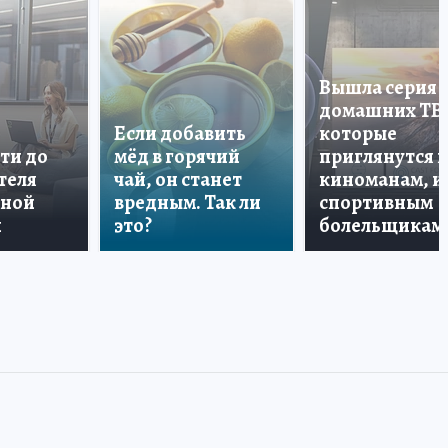
Вышла серия
домашних ТВ
Если добавить
которые
ти до
мёд в горячий
приглянутся 
теля
чай, он станет
киноманам, и
дной
вредным. Так ли
спортивным
и
это?
болельщикам