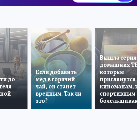
Вышла серия
домашних ТВ
Если добавить
которые
ти до
мёд в горячий
приглянутся 
теля
чай, он станет
киноманам, и
дной
вредным. Так ли
спортивным
и
это?
болельщикам