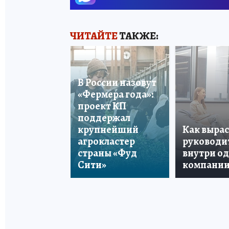
ЧИТАЙТЕ
ТАКЖЕ:
В России назовут
«Фермера года»:
проект КП
поддержал
крупнейший
Как вырас
агрокластер
руководи
страны «Фуд
внутри о
Сити»
компани