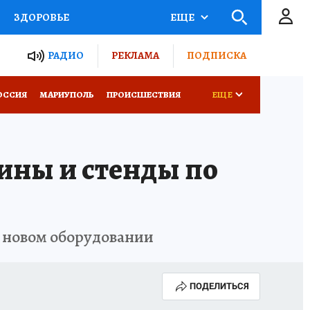
ЗДОРОВЬЕ
ЕЩЕ
ТЫ РОССИИ
РАДИО
РЕКЛАМА
ПОДПИСКА
СЕМЬЯ
ОССИЯ
МАРИУПОЛЬ
ПРОИСШЕСТВИЯ
ЕЩЕ
СЕРИАЛЫ
СПЕЦПРОЕКТЫ
ины и стенды по
КОНКУРСЫ
РАБОТА У НАС
а новом оборудовании
ПОДЕЛИТЬСЯ