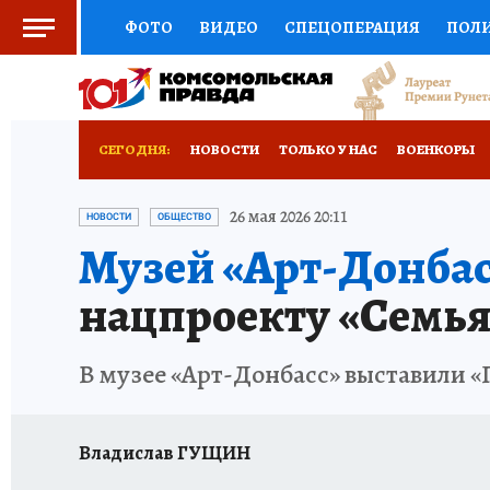
ФОТО
ВИДЕО
СПЕЦОПЕРАЦИЯ
ПОЛ
СОЦПОДДЕРЖКА
НАУКА
СПОРТ
КО
РОССИЙСКИЙ ПАСПОРТ
ВЫБОР ЭКСПЕРТ
СЕГОДНЯ:
НОВОСТИ
ТОЛЬКО У НАС
ВОЕНКОРЫ
ЖЕНСКИЕ СЕКРЕТЫ
ПУТЕВОДИТЕЛЬ
К
НОВОРОССИЯ
АФИША
ИСПЫТАНО НА 
26 мая 2026 20:11
НОВОСТИ
ОБЩЕСТВО
Музей «Арт-Донбас
ДЕФИЦИТ ЖЕЛЕЗА
ТУРИЗМ
ПРЕСС-ЦЕ
нацпроекту «Семья
ГИД ПОТРЕБИТЕЛЯ
ВСЕ О КП
РАДИО К
В музее «Арт-Донбасс» выставили «
Владислав ГУЩИН