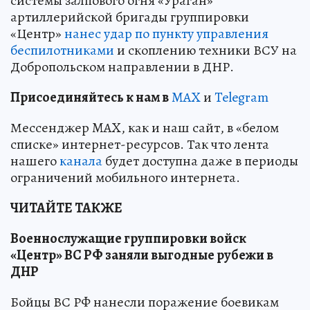
системы залпового огня «Ураган»
артиллерийской бригады группировки
«Центр»
нанес удар по пункту управления
беспилотниками
и скоплению техники ВСУ на
Добропольском направлении в ДНР.
Пр
и
соединяйтесь к нам в
MAX
и
Telegram
Мессенджер MAX, как и наш сайт, в «белом
списке» интернет-ресурсов. Так что лента
нашего
канала
будет доступна даже в периоды
ограничений мобильного интернета.
ЧИТАЙТЕ ТАКЖЕ
Военнослужащие группировки войск
«Центр» ВС РФ заняли выгодные рубежи в
ДНР
Бойцы ВС РФ нанесли поражение боевикам