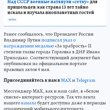
Над СССР военные натянули «сетку»
для
пришельцев: как страна 13 лет тайно
искала и изучала инопланетных гостей
НАУКА
Ранее сообщалось, что Президент России
Владимир Путин
подписал указ о
награждении медалью
«За храбрость» II
степени главы города Горловка в ДНР Ивана
Приходько. Соответствующий документ был
опубликован на официальном портале
правовых актов 4 мая.
Пр
и
соединяйтесь к нам в
MAX
и
Telegram
Мессенджер MAX, как и наш сайт, в «белом
списке» интернет-ресурсов. Так что лента
нашего
канала
будет доступна даже в периоды
ограничений мобильного интернета.