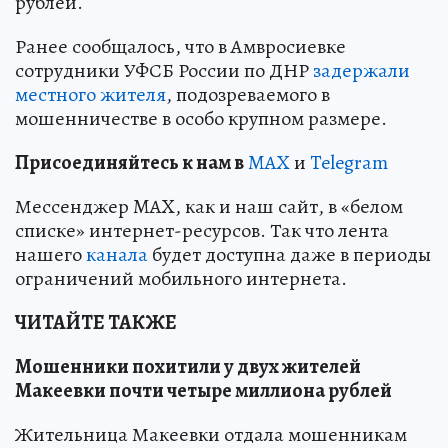
рублей.
Ранее сообщалось, что в Амвросиевке
сотрудники УФСБ России по ДНР
задержали
местного жителя
, подозреваемого в
мошенничестве в особо крупном размере.
Пр
и
соединяйтесь к нам в
MAX
и
Telegram
Мессенджер MAX, как и наш сайт, в «белом
списке» интернет-ресурсов. Так что лента
нашего
канала
будет доступна даже в периоды
ограничений мобильного интернета.
ЧИТАЙТЕ ТАКЖЕ
Мошенники похитили у двух жителей
Макеевки почти четыре миллиона рублей
Жительница Макеевки отдала мошенникам