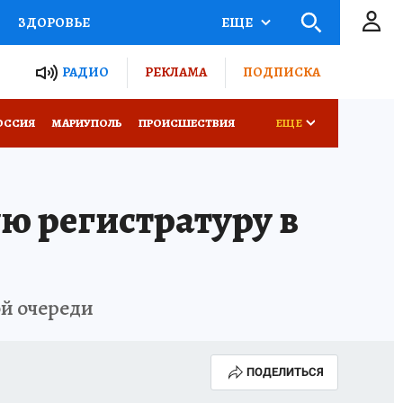
ЗДОРОВЬЕ
ЕЩЕ
ТЫ РОССИИ
РАДИО
РЕКЛАМА
ПОДПИСКА
СЕМЬЯ
ОССИЯ
МАРИУПОЛЬ
ПРОИСШЕСТВИЯ
ЕЩЕ
СЕРИАЛЫ
СПЕЦПРОЕКТЫ
ю регистратуру в
КОНКУРСЫ
РАБОТА У НАС
й очереди
ПОДЕЛИТЬСЯ