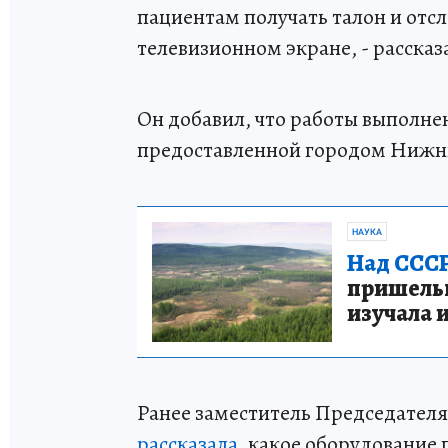
пациентам получать талон и от
телевизионном экране, - рассказ
Он добавил, что работы выполн
предоставленной городом Нижн
НАУКА
Над СССР
пришельце
изучала 
Ранее заместитель Председател
рассказала
, какое оборудование 