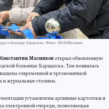
уру в больнице Харцызска. Фото: MAX/Масников
Константин Масников
открыл обновленную
одской больнице Харцызска. Там появилась
оснащена современной и эргономичной
а и журнальные столики.
кументации установлены архивные картотеки и
ема электронной очереди, позволяющая