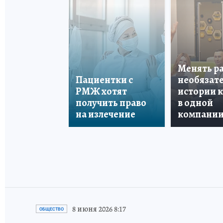
Менять р
Пациентки с
необязате
РМЖ хотят
истории 
получить право
в одной
на излечение
компани
8 июня 2026 8:17
ОБЩЕСТВО