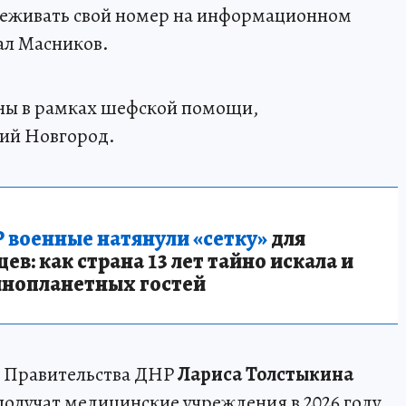
слеживать свой номер на информационном
ал Масников.
ены в рамках шефской помощи,
ий Новгород.
 военные натянули «сетку»
для
в: как страна 13 лет тайно искала и
инопланетных гостей
я Правительства ДНР
Лариса Толстыкина
получат медицинские учреждения в 2026 году.