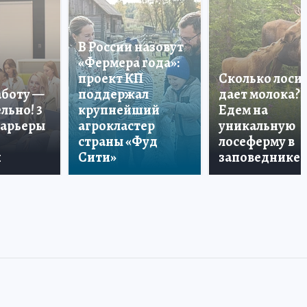
В России назовут
«Фермера года»:
проект КП
Сколько лоси
аботу —
поддержал
дает молока?
льно! 3
крупнейший
Едем на
карьеры
агрокластер
уникальную
страны «Фуд
лосеферму в
и
Сити»
заповеднике!