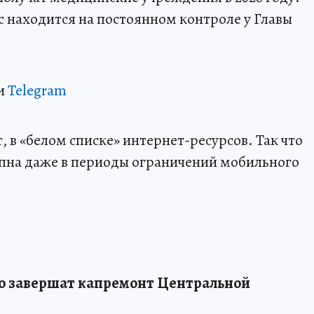
с находится на постоянном контроле у Главы
и
Telegram
 в «белом списке» интернет-ресурсов. Так что
пна даже в периоды ограничений мобильного
ово завершат капремонт Центральной