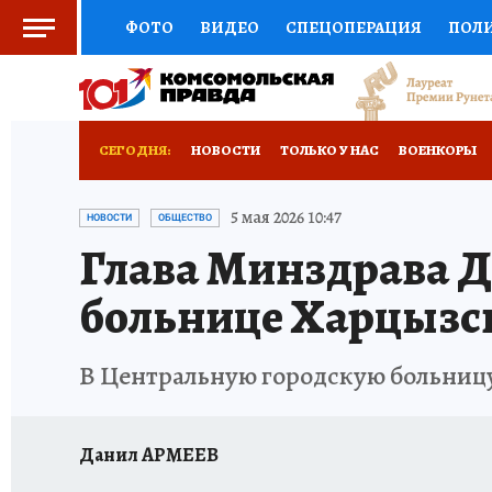
ФОТО
ВИДЕО
СПЕЦОПЕРАЦИЯ
ПОЛ
СОЦПОДДЕРЖКА
НАУКА
СПОРТ
КО
РОССИЙСКИЙ ПАСПОРТ
ВЫБОР ЭКСПЕРТ
СЕГОДНЯ:
НОВОСТИ
ТОЛЬКО У НАС
ВОЕНКОРЫ
ЖЕНСКИЕ СЕКРЕТЫ
ПУТЕВОДИТЕЛЬ
К
НОВОРОССИЯ
АФИША
ИСПЫТАНО НА 
5 мая 2026 10:47
НОВОСТИ
ОБЩЕСТВО
Глава Минздрава Д
ДЕФИЦИТ ЖЕЛЕЗА
ТУРИЗМ
ПРЕСС-ЦЕ
больнице Харцызс
ГИД ПОТРЕБИТЕЛЯ
ВСЕ О КП
РАДИО К
В Центральную городскую больницу
Данил АРМЕЕВ