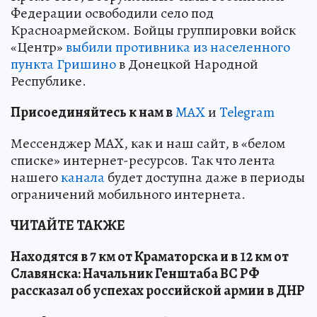
Федерации освободили село под
Красноармейском. Бойцы группировки войск
«Центр»
выбили противника из населенного
пункта Гришино
в Донецкой Народной
Республике.
Пр
и
соединяйтесь к нам в
MAX
и
Telegram
Мессенджер MAX, как и наш сайт, в «белом
списке» интернет-ресурсов. Так что лента
нашего
канала
будет доступна даже в периоды
ограничений мобильного интернета.
ЧИТАЙТЕ ТАКЖЕ
Находятся в 7 км от Краматорска и в 12 км от
Славянска: Начальник Генштаба ВС РФ
рассказал об успехах российской армии в ДНР