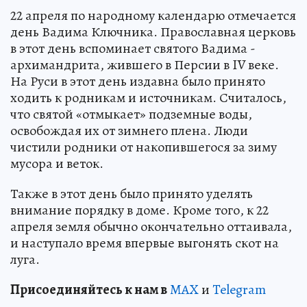
22 апреля по народному календарю отмечается
день Вадима Ключника. Православная церковь
в этот день вспоминает святого Вадима -
архимандрита, жившего в Персии в IV веке.
На Руси в этот день издавна было принято
ходить к родникам и источникам. Считалось,
что святой «отмыкает» подземные воды,
освобождая их от зимнего плена. Люди
чистили родники от накопившегося за зиму
мусора и веток.
Также в этот день было принято уделять
внимание порядку в доме. Кроме того, к 22
апреля земля обычно окончательно оттаивала,
и наступало время впервые выгонять скот на
луга.
Пр
и
соединяйтесь к нам в
MAX
и
Telegram