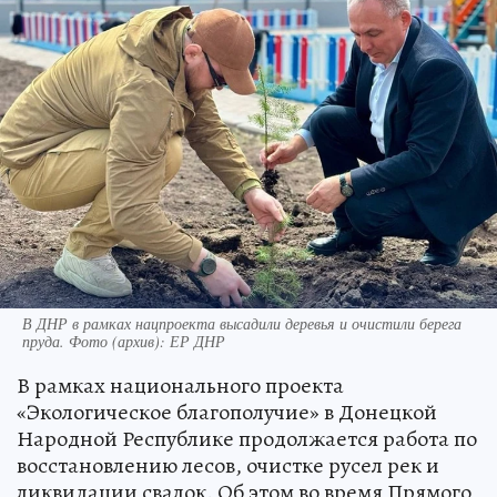
В ДНР в рамках нацпроекта высадили деревья и очистили берега
пруда. Фото (архив): ЕР ДНР
В рамках национального проекта
«Экологическое благополучие» в Донецкой
Народной Республике продолжается работа по
восстановлению лесов, очистке русел рек и
ликвидации свалок. Об этом во время Прямого