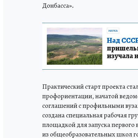
Донбасса».
НАУКА
Над СССР
пришельце
изучала 
Практический старт проекта ст
профориентации, начатой ведом
соглашений с профильными вуза
создана специальная рабочая г
площадкой для запуска первого 
из общеобразовательных школ г