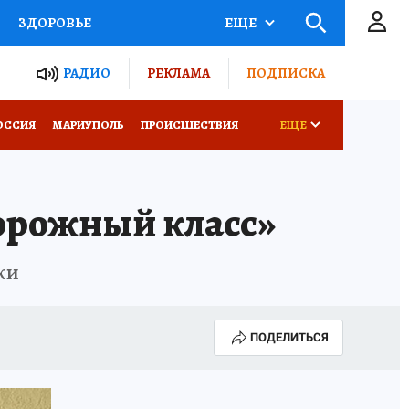
ЗДОРОВЬЕ
ЕЩЕ
ТЫ РОССИИ
РАДИО
РЕКЛАМА
ПОДПИСКА
СЕМЬЯ
ОССИЯ
МАРИУПОЛЬ
ПРОИСШЕСТВИЯ
ЕЩЕ
СЕРИАЛЫ
СПЕЦПРОЕКТЫ
орожный класс»
КОНКУРСЫ
РАБОТА У НАС
ки
ПОДЕЛИТЬСЯ