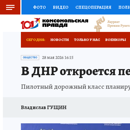
ФОТО
ВИДЕО
СПЕЦОПЕРАЦИЯ
ПОЛ
СОЦПОДДЕРЖКА
НАУКА
СПОРТ
КО
РОССИЙСКИЙ ПАСПОРТ
ВЫБОР ЭКСПЕРТ
СЕГОДНЯ:
НОВОСТИ
ТОЛЬКО У НАС
ВОЕНКОРЫ
ЖЕНСКИЕ СЕКРЕТЫ
ПУТЕВОДИТЕЛЬ
К
НОВОРОССИЯ
АФИША
ИСПЫТАНО НА 
28 мая 2026 16:15
ОБЩЕСТВО
В ДНР откроется 
ДЕФИЦИТ ЖЕЛЕЗА
ТУРИЗМ
ПРЕСС-ЦЕ
ГИД ПОТРЕБИТЕЛЯ
ВСЕ О КП
РАДИО К
Пилотный дорожный класс планирую
Владислав ГУЩИН