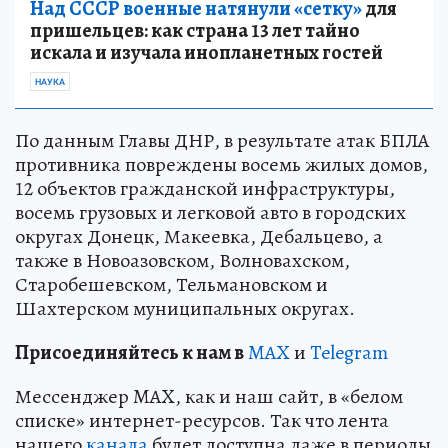
Над СССР военные натянули «сетку»
для
пришельцев: как страна 13 лет тайно
искала и изучала инопланетных гостей
НАУКА
По данным Главы ДНР, в результате атак БПЛА
противника повреждены восемь жилых домов,
12 объектов гражданской инфраструктуры,
восемь грузовых и легковой авто в городских
округах Донецк, Макеевка, Дебальцево, а
также в Новоазовском, Волновахском,
Старобешевском, Тельмановском и
Шахтерском муниципальных округах.
Пр
и
соединяйтесь к нам в
MAX
и
Telegram
Мессенджер MAX, как и наш сайт, в «белом
списке» интернет-ресурсов. Так что лента
нашего
канала
будет доступна даже в периоды