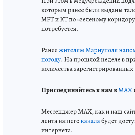
При этом в медучреждении подч
которым ранее были выданы тало
МРТ и КТ по «зеленому коридору»
потребуется.
Ранее
жителям Мариуполя напом
погоду
. На прошлой неделе в п
количества зарегистрированных 
Пр
и
соединяйтесь к нам в
MAX
Мессенджер MAX, как и наш сайт,
лента нашего
канала
будет досту
интернета.