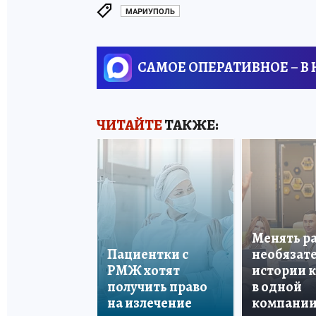
МАРИУПОЛЬ
САМОЕ ОПЕРАТИВНОЕ – В
ЧИТАЙТЕ
ТАКЖЕ:
Менять р
Пациентки с
необязате
РМЖ хотят
истории 
получить право
в одной
на излечение
компани