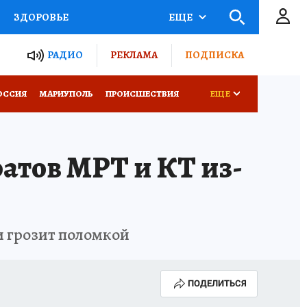
ЗДОРОВЬЕ
ЕЩЕ
ТЫ РОССИИ
РАДИО
РЕКЛАМА
ПОДПИСКА
СЕМЬЯ
ОССИЯ
МАРИУПОЛЬ
ПРОИСШЕСТВИЯ
ЕЩЕ
СЕРИАЛЫ
СПЕЦПРОЕКТЫ
атов МРТ и КТ из-
КОНКУРСЫ
РАБОТА У НАС
и грозит поломкой
ПОДЕЛИТЬСЯ