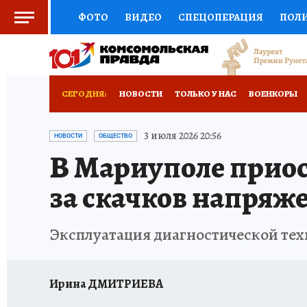
ФОТО
ВИДЕО
СПЕЦОПЕРАЦИЯ
ПОЛ
СОЦПОДДЕРЖКА
НАУКА
СПОРТ
КО
РОССИЙСКИЙ ПАСПОРТ
ВЫБОР ЭКСПЕРТ
СЕГОДНЯ:
НОВОСТИ
ТОЛЬКО У НАС
ВОЕНКОРЫ
ЖЕНСКИЕ СЕКРЕТЫ
ПУТЕВОДИТЕЛЬ
К
НОВОРОССИЯ
АФИША
ИСПЫТАНО НА 
3 июля 2026 20:56
НОВОСТИ
ОБЩЕСТВО
В Мариуполе приос
ДЕФИЦИТ ЖЕЛЕЗА
ТУРИЗМ
ПРЕСС-ЦЕ
за скачков напряж
ГИД ПОТРЕБИТЕЛЯ
ВСЕ О КП
РАДИО К
Эксплуатация диагностической те
Ирина ДМИТРИЕВА