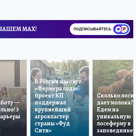
 НАШЕМ MAX!
ПОДПИСЫВАЙТЕСЬ
В России назовут
«Фермера года»:
проект КП
Сколько лоси
аботу —
поддержал
дает молока?
льно! 3
крупнейший
Едем на
карьеры
агрокластер
уникальную
страны «Фуд
лосеферму в
и
Сити»
заповеднике!