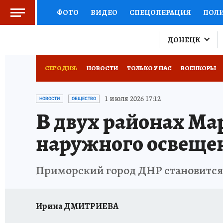
ФОТО
ВИДЕО
СПЕЦОПЕРАЦИЯ
ПОЛ
СОЦПОДДЕРЖКА
НАУКА
СПОРТ
КО
ДОНЕЦК
РОССИЙСКИЙ ПАСПОРТ
ВЫБОР ЭКСПЕРТ
СЕГОДНЯ:
НОВОСТИ
ТОЛЬКО У НАС
ВОЕНКОРЫ
ЖЕНСКИЕ СЕКРЕТЫ
ПУТЕВОДИТЕЛЬ
К
НОВОРОССИЯ
АФИША
ИСПЫТАНО НА 
1 июля 2026 17:12
НОВОСТИ
ОБЩЕСТВО
В двух районах Ма
ДЕФИЦИТ ЖЕЛЕЗА
ТУРИЗМ
ПРЕСС-ЦЕ
наружного освеще
ГИД ПОТРЕБИТЕЛЯ
ВСЕ О КП
РАДИО К
Приморский город ДНР становится 
Ирина ДМИТРИЕВА