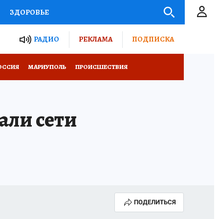
ЗДОРОВЬЕ
ТЫ РОССИИ
РАДИО
РЕКЛАМА
ПОДПИСКА
СЕМЬЯ
ОССИЯ
МАРИУПОЛЬ
ПРОИСШЕСТВИЯ
СЕРИАЛЫ
СПЕЦПРОЕКТЫ
али сети
КОНКУРСЫ
РАБОТА У НАС
ПОДЕЛИТЬСЯ