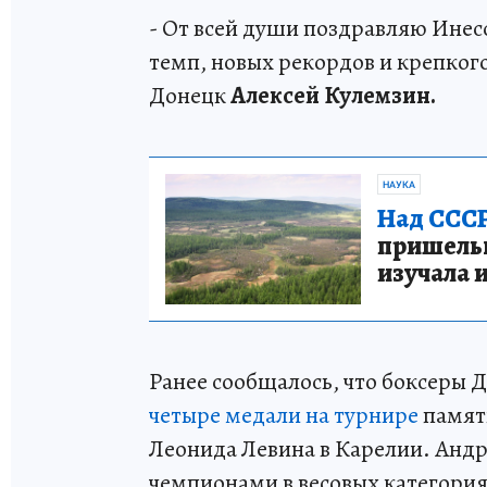
- От всей души поздравляю Инес
темп, новых рекордов и крепкого 
Донецк
Алексей Кулемзин.
НАУКА
Над СССР
пришельце
изучала 
Ранее сообщалось, что боксеры
четыре медали на турнире
памят
Леонида Левина в Карелии. Андр
чемпионами в весовых категориях