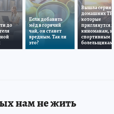
Вышла серия
домашних ТВ
Если добавить
которые
ти до
мёд в горячий
приглянутся 
теля
чай, он станет
киноманам, и
дной
вредным. Так ли
спортивным
и
это?
болельщикам
рых нам не жить