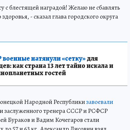
су с блестящей наградой! Желаю не сбавлять
здоровья, - сказал глава городского округа
 военные натянули «сетку»
для
в: как страна 13 лет тайно искала и
инопланетных гостей
 Донецкой Народной Республики
завоевали
и заслуженного тренера СССР и РСФСР
ей Бураков и Вадим Кочегаров стали
 до 57 и 63 кг. Александр Лисовин взял