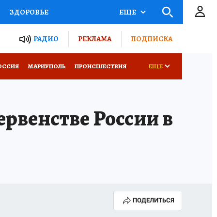
ЗДОРОВЬЕ
ЕЩЕ
ТЫ РОССИИ
РАДИО
РЕКЛАМА
ПОДПИСКА
СЕМЬЯ
ОССИЯ
МАРИУПОЛЬ
ПРОИСШЕСТВИЯ
ЕЩЕ
СЕРИАЛЫ
СПЕЦПРОЕКТЫ
ервенстве России в
КОНКУРСЫ
РАБОТА У НАС
ПОДЕЛИТЬСЯ