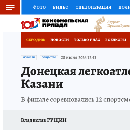
ФОТО
ВИДЕО
СПЕЦОПЕРАЦИЯ
ПОЛ
СОЦПОДДЕРЖКА
НАУКА
СПОРТ
КО
РОССИЙСКИЙ ПАСПОРТ
ВЫБОР ЭКСПЕРТ
СЕГОДНЯ:
НОВОСТИ
ТОЛЬКО У НАС
ВОЕНКОРЫ
ЖЕНСКИЕ СЕКРЕТЫ
ПУТЕВОДИТЕЛЬ
К
НОВОРОССИЯ
АФИША
ИСПЫТАНО НА 
28 июня 2026 12:43
НОВОСТИ
ОБЩЕСТВО
Донецкая легкоатле
ДЕФИЦИТ ЖЕЛЕЗА
ТУРИЗМ
ПРЕСС-ЦЕ
Казани
ГИД ПОТРЕБИТЕЛЯ
ВСЕ О КП
РАДИО К
В финале соревновались 12 спортсм
Владислав ГУЩИН