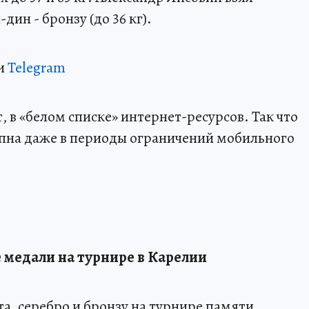
-дин - бронзу (до 36 кг).
и
Telegram
 в «белом списке» интернет-ресурсов. Так что
пна даже в периоды ограничений мобильного
 медали на турнире в Карелии
а, серебро и бронзу на турнире памяти