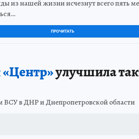
ды из нашей жизни исчезнут всего пять мет
ться…
ПРОЧИТАТЬ
 «Центр»
улучшила так
ам ВСУ в ДНР и Днепропетровской области