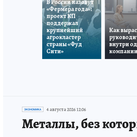
В России назовут
«Фермера года»:
проект КП
поддержал
крупнейший
Как вырас
агрокластер
руководи
страны «Фуд
внутри о
Сити»
компани
4 августа 2026 12:06
ЭКОНОМИКА
Металлы, без кото