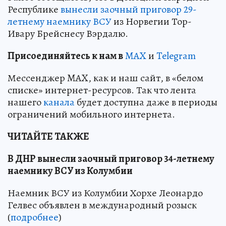
Республике
вынесли заочный приговор 29-
летнему наемнику ВСУ
из Норвегии Тор-
Ивару Брейснесу Вэрдалю.
Пр
и
соединяйтесь к нам в
MAX
и
Telegram
Мессенджер MAX, как и наш сайт, в «белом
списке» интернет-ресурсов. Так что лента
нашего
канала
будет доступна даже в периоды
ограничений мобильного интернета.
ЧИТАЙТЕ ТАКЖЕ
В ДНР вынесли заочный приговор 34-летнему
наемнику ВСУ из Колумбии
Наемник ВСУ из Колумбии Хорхе Леонардо
Гелвес объявлен в международный розыск
(
подробнее
)