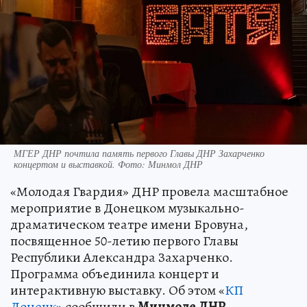
МГЕР ДНР почтила память первого Главы ДНР Захарченко
концертом и выставкой. Фото: Минмол ДНР
«Молодая Гвардия» ДНР провела масштабное
мероприятие в Донецком музыкально-
драматическом театре имени Бровуна,
посвященное 50-летию первого Главы
Республики Александра Захарченко.
Программа объединила концерт и
интерактивную выставку. Об этом «
КП
Донецк
» сообщили в
Минмоле ДНР.