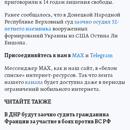
приговорили к 14 годам лишения свободы.
Ранее сообщалось, что в Донецкой Народной
Республике Верховный суд
заочно осудил 32-
летнего наемника
вооруженных
формирований Украины из США Остина Ли
Бишопа.
Пр
и
соединяйтесь к нам в
MAX
и
Telegram
Мессенджер MAX, как и наш сайт, в «белом
списке» интернет-ресурсов. Так что лента
нашего
канала
будет доступна даже в периоды
ограничений мобильного интернета.
ЧИТАЙТЕ ТАКЖЕ
В ДНР будут заочно судить гражданина
Франции за участие в боях против ВС РФ