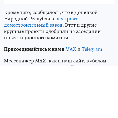
Кроме того, сообщалось, что в Донецкой
Народной Республике
построят
домостроительный завод
. Этот и другие
крупные проекты одобрили на заседании
инвестиционного комитета.
Пр
и
соединяйтесь к нам в
MAX
и
Telegram
Мессенджер MAX, как и наш сайт, в «белом
списке» интернет-ресурсов. Так что лента
нашего
канала
будет доступна даже в периоды
ограничений мобильного интернета.
ЧИТАЙТЕ ТАКЖЕ
Что построят в Горняцком районе Макеевки
по проекту ЕИПП РФ