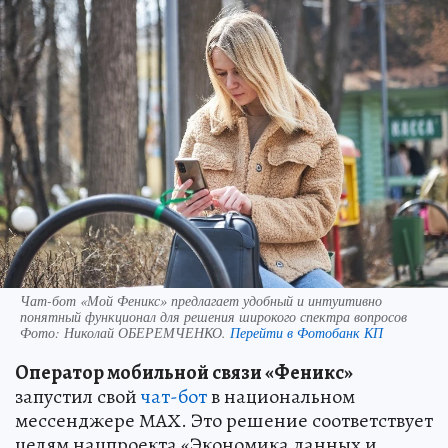
Чат-бот «Мой Феникс» предлагает удобный и интуитивно
понятный функционал для решения широкого спектра вопросов
Фото:
Николай ОБЕРЕМЧЕНКО.
Перейти в Фотобанк КП
Оператор мобильной связи «Феникс»
запустил свой
чат-бот
в национальном
мессенджере МАХ. Это решение соответствует
целям нацпроекта «Экономика данных и