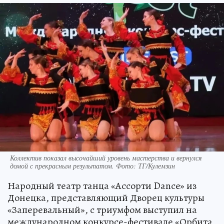
Коллектив показал высочайший уровень мастерства и вернулся
домой с прекрасным результатом. Фото: ТГ/Кулемзин
Народный театр танца «Ассорти Dance» из
Донецка, представляющий Дворец культуры
«Заперевальный», с триумфом выступил на
международном конкурсе-фестивале «Орбита