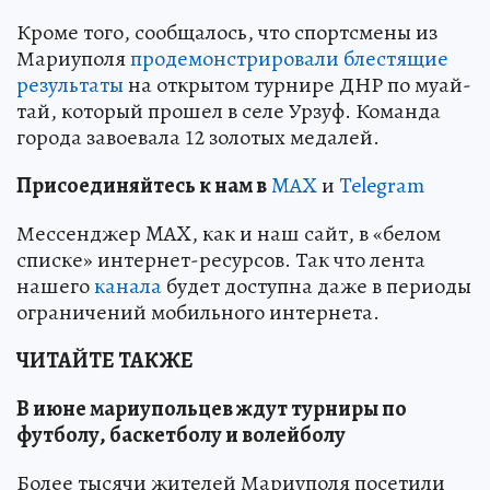
Кроме того, сообщалось, что спортсмены из
Мариуполя
продемонстрировали блестящие
результаты
на открытом турнире ДНР по муай-
тай, который прошел в селе Урзуф. Команда
города завоевала 12 золотых медалей.
Пр
и
соединяйтесь к нам в
MAX
и
Telegram
Мессенджер MAX, как и наш сайт, в «белом
списке» интернет-ресурсов. Так что лента
нашего
канала
будет доступна даже в периоды
ограничений мобильного интернета.
ЧИТАЙТЕ ТАКЖЕ
В июне мариупольцев ждут турниры по
футболу, баскетболу и волейболу
Более тысячи жителей Мариуполя посетили